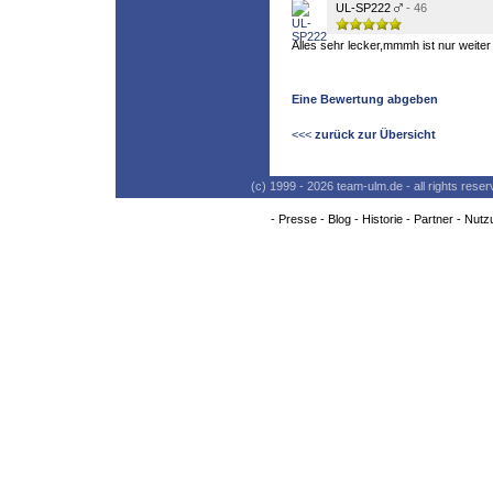
UL-SP222
- 46
Alles sehr lecker,mmmh ist nur weite
Eine Bewertung abgeben
<<<
zurück zur Übersicht
(c) 1999 - 2026 team-ulm.de - all rights res
-
Presse
-
Blog
-
Historie
-
Partner
-
Nutz