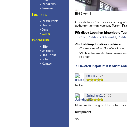
Redaktion
Termine
Bild 1 von 4
Locations
Restaurants
Gemütliches Café mit einer sehr gro
Discos
selbstgemachten Kuchen, Torten, Pra
Bars
Für diese Location hinterlegte Tag
Cafes
Cafe
,
Parkhaus Salzstadel
,
Parkha
Impressum
Als Lieblingslocation markieren
Hilfe
Nur angemeldete Benutzer können 
Werbung
23 User haben Ströbele bereits als
Das Team
markiert.
Jobs
Kontakt
3
Bewertungen mit Komment
chane
- 25
lecker ....
Julinchen01
- 30
Meine mutter mag die Herrentorte so!!
Kompliment
<3