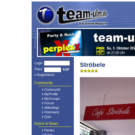
Login
Ströbele
Pass
Registrieren
Community
CommuniX
MyProfile
MyGroups
Forum
eMeetings
Flohmarkt
Quiz
Szene & News
Parties
Fotos