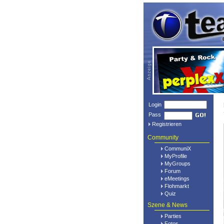
Login
Pass
Registrieren
Community
CommuniX
MyProfile
MyGroups
Forum
eMeetings
Flohmarkt
Quiz
Szene & News
Parties
Fotos