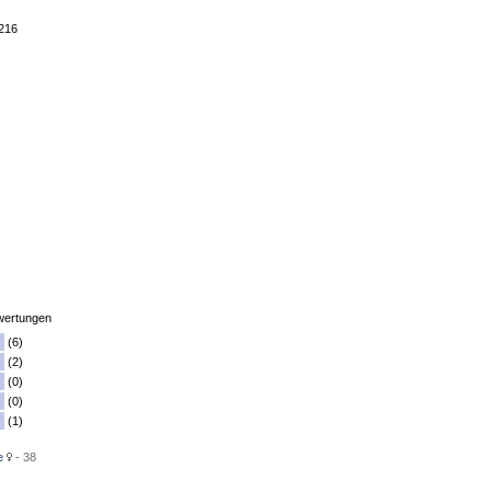
4216
ertungen
(6)
(2)
(0)
(0)
(1)
e
- 38