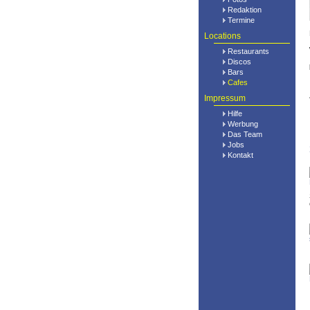
Redaktion
Termine
Locations
Restaurants
Discos
Bars
Cafes
Impressum
Hilfe
Werbung
Das Team
Jobs
Kontakt