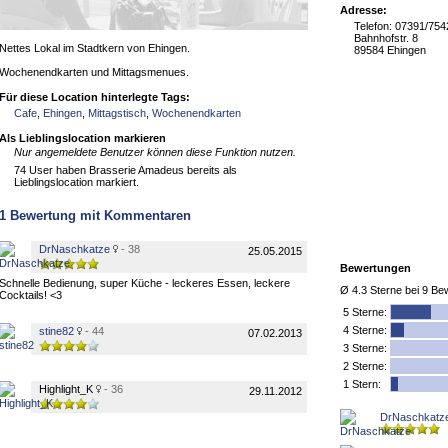
Adresse:
Telefon: 07391/75
Bahnhofstr. 8
Nettes Lokal im Stadtkern von Ehingen.
89584 Ehingen
Wochenendkarten und Mittagsmenues.
Für diese Location hinterlegte Tags:
Cafe
,
Ehingen
,
Mittagstisch
,
Wochenendkarten
Als Lieblingslocation markieren
Nur angemeldete Benutzer können diese Funktion nutzen.
74 User haben Brasserie Amadeus bereits als
Lieblingslocation markiert.
1
Bewertung mit Kommentaren
DrNaschkatze
- 38
25.05.2015
Bewertungen
Schnelle Bedienung, super Küche - leckeres Essen, leckere
Ø
4.3
Sterne bei
9
Bew
Cocktails! <3
5
Sterne:
4 Sterne:
stine82
- 44
07.02.2013
3 Sterne:
2 Sterne:
1 Stern:
Highlight_K
- 36
29.11.2012
DrNaschkatz