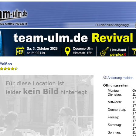
Du bist nicht eingeloggt.
YaMas
Änderung melden
Öffnungszeiten:
Montag:
Ge
Dienstag:
11
17
Mittwoch:
11
17
Donnerstag:
11
17
Freitag:
11
17
Samstag:
11
17
Sonntag:
11