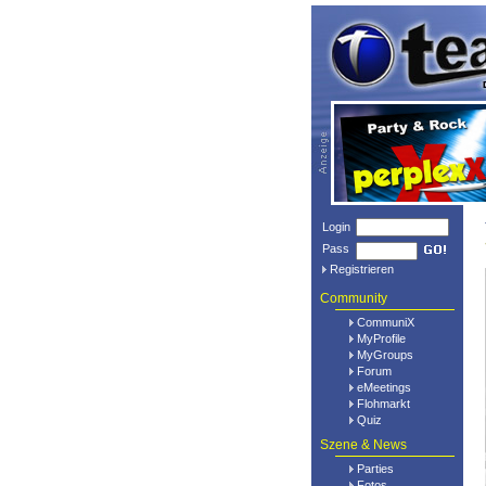
Login
Pass
Registrieren
Community
CommuniX
MyProfile
MyGroups
Forum
eMeetings
Flohmarkt
Quiz
Szene & News
Parties
Fotos