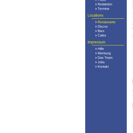
Redaktion
Termine
Locations
Restaurants
Discos
Bars
Cafes
Impressum
Hilfe
Werbung
Das Team
Jobs
Kontakt