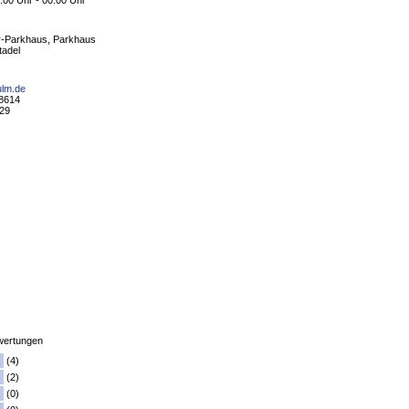
:00 Uhr - 00:00 Uhr
r-Parkhaus, Parkhaus
tadel
ulm.de
78614
 29
ertungen
(4)
(2)
(0)