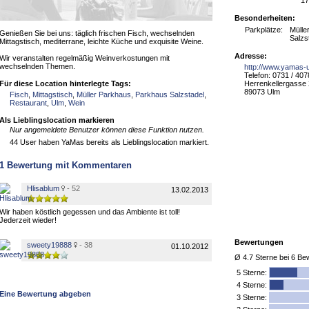
17
Besonderheiten:
Parkplätze:
Mülle
Genießen Sie bei uns: täglich frischen Fisch, wechselnden
Salzs
Mittagstisch, mediterrane, leichte Küche und exquisite Weine.
Adresse:
Wir veranstalten regelmäßig Weinverkostungen mit
wechselnden Themen.
http://www.yamas-
Telefon: 0731 / 40
Für diese Location hinterlegte Tags:
Herrenkellergasse
89073 Ulm
Fisch
,
Mittagstisch
,
Müller Parkhaus
,
Parkhaus Salzstadel
,
Restaurant
,
Ulm
,
Wein
Als Lieblingslocation markieren
Nur angemeldete Benutzer können diese Funktion nutzen.
44 User haben YaMas bereits als Lieblingslocation markiert.
1
Bewertung mit Kommentaren
Hlisablum
- 52
13.02.2013
Wir haben köstlich gegessen und das Ambiente ist toll!
Jederzeit wieder!
Bewertungen
sweety19888
- 38
01.10.2012
Ø
4.7
Sterne bei
6
Bew
5
Sterne:
4 Sterne:
Eine Bewertung abgeben
3 Sterne: