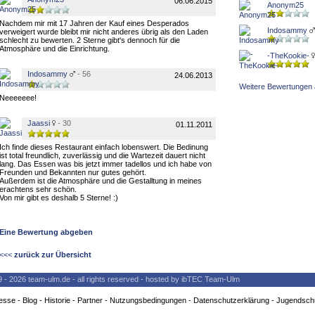
06.06.2015
Anonym25
Nachdem mir mit 17 Jahren der Kauf eines Desperados
Indosammy
verweigert wurde bleibt mir nicht anderes übrig als den Laden
schlecht zu bewerten. 2 Sterne gibt's dennoch für die
Atmosphäre und die Einrichtung.
-TheKookie-
Indosammy
- 56
24.06.2013
Weitere Bewertungen 
Neeeeeee!
Jaassi
- 30
01.11.2011
Ich finde dieses Restaurant einfach lobenswert. Die Bedinung
ist total freundlich, zuverlässig und die Wartezeit dauert nicht
lang. Das Essen was bis jetzt immer tadellos und ich habe von
Freunden und Bekannten nur gutes gehört.
Außerdem ist die Atmosphäre und die Gestalltung in meines
erachtens sehr schön.
Von mir gibt es deshalb 5 Sterne! :)
Eine Bewertung abgeben
<<<
zurück zur Übersicht
9 - 2026 team-ulm.de - all rights reserved - hosted by ibTEC Team-Ulm
esse
-
Blog
-
Historie
-
Partner
-
Nutzungsbedingungen
-
Datenschutzerklärung
-
Jugendsch