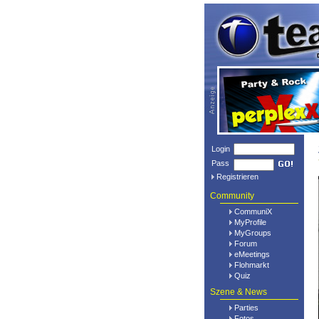
Login
Pass
Registrieren
Community
CommuniX
MyProfile
MyGroups
Forum
eMeetings
Flohmarkt
Quiz
Szene & News
Parties
Fotos