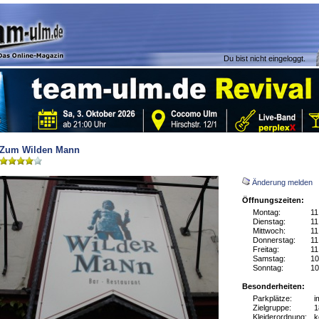
Du bist nicht eingeloggt.
Zum Wilden Mann
Änderung melden
Öffnungszeiten:
Montag:
11
Dienstag:
11
Mittwoch:
11
Donnerstag:
11
Freitag:
11
Samstag:
10
Sonntag:
10
Besonderheiten:
Parkplätze:
i
Zielgruppe:
1
Kleiderordnung:
k