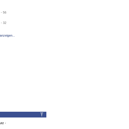
- 56
- 32
anzeigen...
utz
-