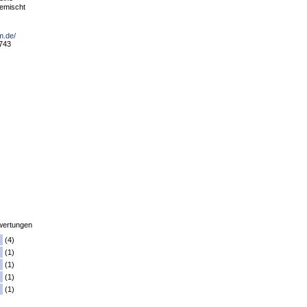
emischt
m.de/
8743
ertungen
(4)
(1)
(1)
(1)
(1)