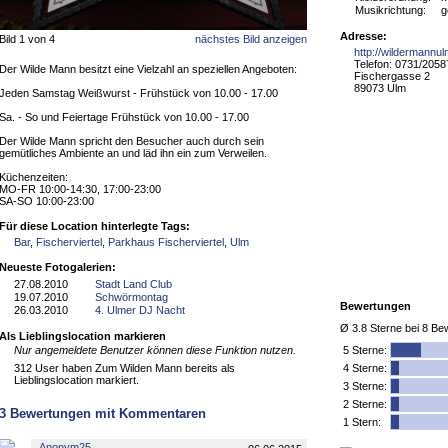
Musikrichtung:
g
Adresse:
Bild 1 von 4
nächstes Bild anzeigen
http://wildermannul
Telefon: 0731/205
Der Wilde Mann besitzt eine Vielzahl an speziellen Angeboten:
Fischergasse 2
89073 Ulm
Jeden Samstag Weißwurst - Frühstück von 10.00 - 17.00
Sa. - So und Feiertage Frühstück von 10.00 - 17.00
Der Wilde Mann spricht den Besucher auch durch sein
gemütliches Ambiente an und läd ihn ein zum Verweilen.
Küchenzeiten:
MO-FR 10:00-14:30, 17:00-23:00
SA-SO 10:00-23:00
Für diese Location hinterlegte Tags:
Bar
,
Fischerviertel
,
Parkhaus Fischerviertel
,
Ulm
Neueste Fotogalerien:
27.08.2010
Stadt Land Club
19.07.2010
Schwörmontag
Bewertungen
26.03.2010
4. Ulmer DJ Nacht
Ø
3.8
Sterne bei
8
Bew
Als Lieblingslocation markieren
Nur angemeldete Benutzer können diese Funktion nutzen.
5
Sterne:
312 User haben Zum Wilden Mann bereits als
4 Sterne:
Lieblingslocation markiert.
3 Sterne:
2 Sterne:
3
Bewertungen mit Kommentaren
1 Stern:
Anonym25