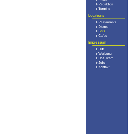
Redaktion
Termine
Locations
Restaurants
Discos
Bars
Cafes
Impressum
Hilfe
Werbung
Das Team
Jobs
Kontakt