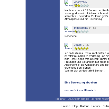
Anonym25
Nachdem mir mit 17 Jahren der Kauf
verweigert wurde bleibt mir nicht and
schlecht zu bewerten. 2 Sterne gibt's
Atmosphäre und die Einrichtung.
Indosammy
- 56
Neeeeeee!
Jaassi
- 30
Ich finde dieses Restaurant einfach 
ist total freundlich, zuverlässig und d
lang. Das Essen was bis jetzt immer 
Freunden und Bekannten nur gutes ge
Außerdem ist die Atmosphäre und die 
erachtens sehr schön.
Von mir gibt es deshalb 5 Sterne! :)
Eine Bewertung abgeben
<<<
zurück zur Übersicht
(c) 1999 - 2026 team-ulm.de - all rights res
-
Presse
-
Blog
-
Historie
-
Partner
-
Nutz