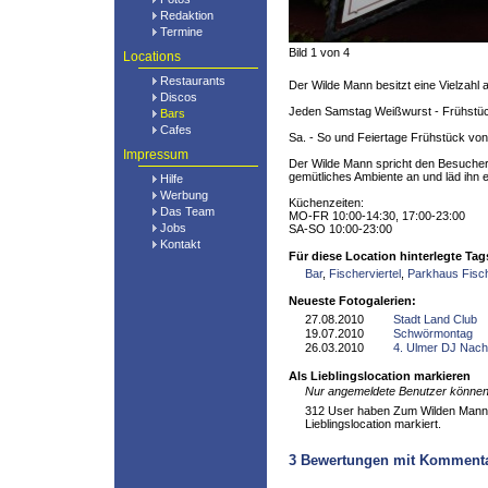
Redaktion
Termine
Bild 1 von 4
Locations
Restaurants
Der Wilde Mann besitzt eine Vielzahl 
Discos
Jeden Samstag Weißwurst - Frühstüc
Bars
Cafes
Sa. - So und Feiertage Frühstück von
Impressum
Der Wilde Mann spricht den Besucher
gemütliches Ambiente an und läd ihn 
Hilfe
Werbung
Küchenzeiten:
Das Team
MO-FR 10:00-14:30, 17:00-23:00
Jobs
SA-SO 10:00-23:00
Kontakt
Für diese Location hinterlegte Tag
Bar
,
Fischerviertel
,
Parkhaus Fisch
Neueste Fotogalerien:
27.08.2010
Stadt Land Club
19.07.2010
Schwörmontag
26.03.2010
4. Ulmer DJ Nach
Als Lieblingslocation markieren
Nur angemeldete Benutzer können 
312 User haben Zum Wilden Mann 
Lieblingslocation markiert.
3
Bewertungen mit Komment