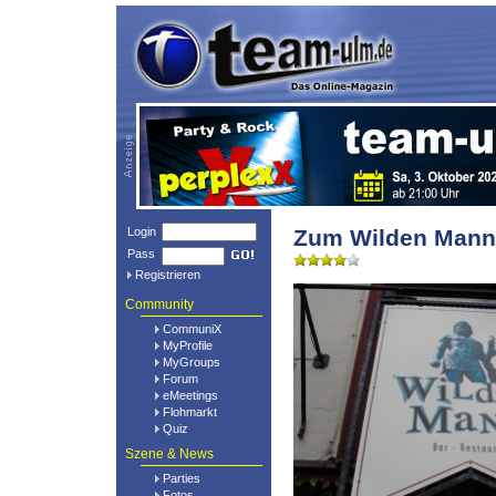
Login
Zum Wilden Mann
Pass
Registrieren
Community
CommuniX
MyProfile
MyGroups
Forum
eMeetings
Flohmarkt
Quiz
Szene & News
Parties
Fotos