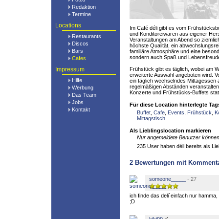
Redaktion
Termine
Locations
Im Café déli gibt es vom Frühstücks
und Konditoreiwaren aus eigener Hers
Restaurants
Veranstaltungen am Abend so ziemlich 
Discos
höchste Qualität, ein abwechslungsr
Bars
familiäre Atmosphäre und eine beson
sondern auch Spaß und Lebensfreud
Cafes
Impressum
Frühstück gibt es täglich, wobei am
erweiterte Auswahl angeboten wird. V
Hilfe
ein täglich wechselndes Mittagessen 
regelmäßigen Abständen veranstalten
Werbung
Konzerte und Frühstücks-Buffets stat
Das Team
Jobs
Für diese Location hinterlegte Tag
Kontakt
Buffet
,
Cafe
,
Events
,
Frühstück
,
K
Mittagstisch
Als Lieblingslocation markieren
Nur angemeldete Benutzer können 
235 User haben déli bereits als Lie
2
Bewertungen mit Komment
someone_____
- 27
ich finde das deli´einfach nur hamma,
;D