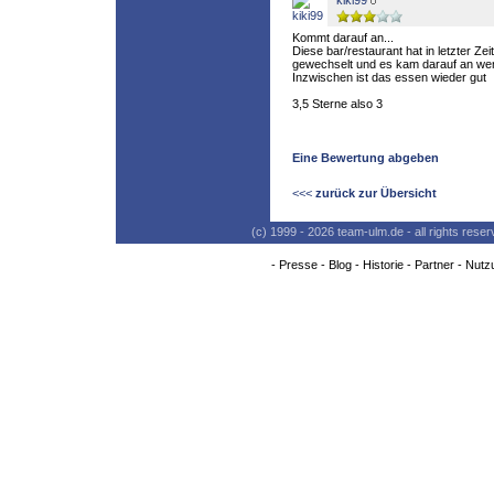
kiki99
Kommt darauf an...
Diese bar/restaurant hat in letzter Zei
gewechselt und es kam darauf an wem
Inzwischen ist das essen wieder gut
3,5 Sterne also 3
Eine Bewertung abgeben
<<<
zurück zur Übersicht
(c) 1999 - 2026 team-ulm.de - all rights res
-
Presse
-
Blog
-
Historie
-
Partner
-
Nutz