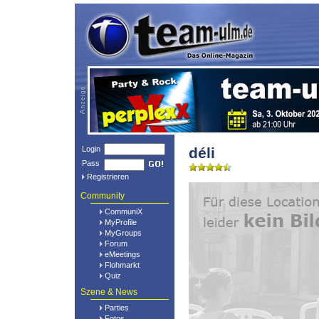
Login
déli
Pass
Registrieren
Community
CommuniX
MyProfile
MyGroups
Forum
eMeetings
Flohmarkt
Quiz
Szene & News
Parties
Fotos