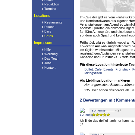
Redaktion
Termine
Locations
Im Café déli gibt es vom Frühstücks
und Konditoreiwaren aus eigener Hers
Restaurants
Veranstaltungen am Abend so ziemlich 
Discos
höchste Qualität, ein abwechslungsr
Bars
familiäre Atmosphäre und eine beson
sondern auch Spaß und Lebensfreud
Cafes
Impressum
Frühstück gibt es täglich, wobei am
erweiterte Auswahl angeboten wird. V
Hilfe
ein täglich wechselndes Mittagessen 
regelmäßigen Abständen veranstalten
Werbung
Konzerte und Frühstücks-Buffets stat
Das Team
Jobs
Für diese Location hinterlegte Tag
Kontakt
Buffet
,
Cafe
,
Events
,
Frühstück
,
K
Mittagstisch
Als Lieblingslocation markieren
Nur angemeldete Benutzer können 
235 User haben déli bereits als Lie
2
Bewertungen mit Komment
someone_____
- 27
ich finde das deli´einfach nur hamma,
;D