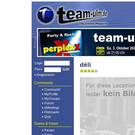
Login
déli
Pass
Registrieren
Community
CommuniX
MyProfile
MyGroups
Forum
eMeetings
Flohmarkt
Quiz
Szene & News
Parties
Fotos