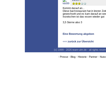
kiki99
Kommt darauf an...
Diese bar/restaurant hat in letzter Zei
gewechselt und es kam darauf an wem
Inzwischen ist das essen wieder gut
3,5 Sterne also 3
Eine Bewertung abgeben
<<<
zurück zur Übersicht
(c) 1999 - 2026 team-ulm.de - all rights res
-
Presse
-
Blog
-
Historie
-
Partner
-
Nutz