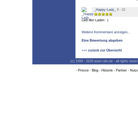
_Happy-Lady_
- 32
Lieb den Laden : )
Weitere Kommentare anzeigen...
Eine Bewertung abgeben
<<<
zurück zur Übersicht
(c) 1999 - 2026 team-ulm.de - all rights res
-
Presse
-
Blog
-
Historie
-
Partner
-
Nutz