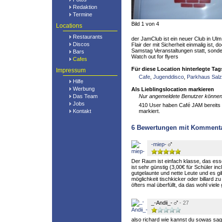
Redaktion
Termine
Bild 1 von 4
Locations
Restaurants
der JamClub ist ein neuer Club in U
Discos
Flair der mit Sicherheit einmalig ist, d
Samstag Veranstaltungen statt, sond
Bars
Watch out for flyers
Cafes
Für diese Location hinterlegte Tag
Impressum
Cafe
,
Jugenddisco
,
Parkhaus Salz
Hilfe
Werbung
Als Lieblingslocation markieren
Das Team
Nur angemeldete Benutzer können 
Jobs
410 User haben Café JAM bereits a
Kontakt
markiert.
6
Bewertungen mit Komment
-miep-
Der Raum ist einfach klasse, das es
ist sehr günstig (3,00€ für Schüler in
gutgelaunte und nette Leute und es gi
möglichkeit tischkicker oder billard zu 
öfters mal überfüllt, da das wohl viel
_-Andii_-
- 27
also richard wie kannst du sowas sa