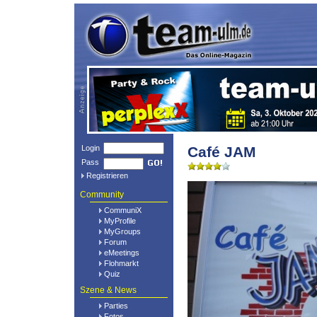
Login
Café JAM
Pass
Registrieren
Community
CommuniX
MyProfile
MyGroups
Forum
eMeetings
Flohmarkt
Quiz
Szene & News
Parties
Fotos