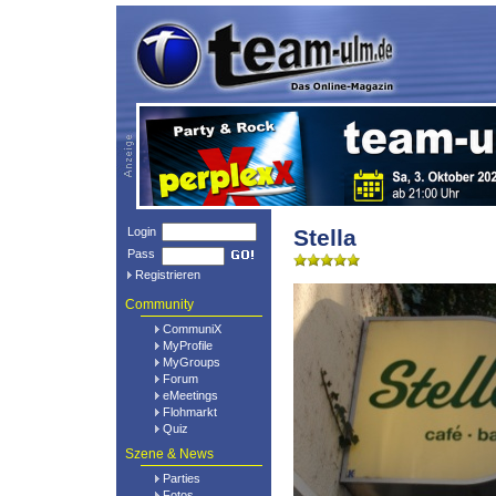
Login
Stella
Pass
Registrieren
Community
CommuniX
MyProfile
MyGroups
Forum
eMeetings
Flohmarkt
Quiz
Szene & News
Parties
Fotos