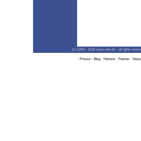
(c) 1999 - 2026 team-ulm.de - all rights res
-
Presse
-
Blog
-
Historie
-
Partner
-
Nutz