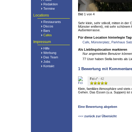
Redaktion
Termine
Bild 1 von 4
Locations
Restaurants
Sehr klein, sehr stilvoll, mitten in der
Discos
Münster entfernt), mit sehr schönem H
Außenterrasse.
Bars
Cafes
Für diese Location hinterlegte Tag
Impressum
Cafe
,
Münsterplatz
,
Parkhaus Salz
Hilfe
Als Lieblingslocation markieren
Werbung
Nur angemeldete Benutzer können 
Das Team
77 User haben Stella bereits als Li
Jobs
Kontakt
1
Bewertung mit Kommentar
Fci
- 42
Klein, familiäre Atmosphäre und stet
Gehen. Das Essen (u.a. Suppen) ist 
Eine Bewertung abgeben
<<<
zurück zur Übersicht