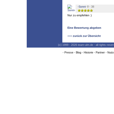
-Sonni-
- 38
Nur zu empfehlen :)
Eine Bewertung abgeben
<<<
zurück zur Übersicht
(c) 1999 - 2026 team-ulm.de - all rights res
-
Presse
-
Blog
-
Historie
-
Partner
-
Nutz