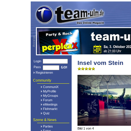
Login
Insel vom Stein
Pass
Registrieren
Community
CommuniX
MyProfile
MyGroups
Forum
eMeetings
Flohmarkt
Quiz
Szene & News
Parties
Bild 1 von 4
Fotos