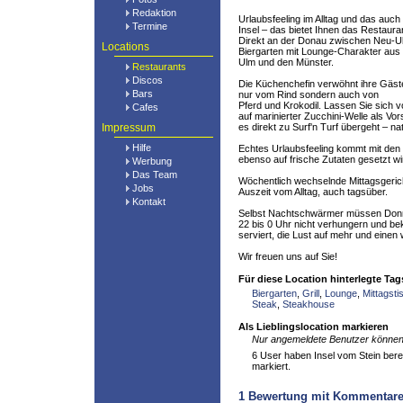
Redaktion
Urlaubsfeeling im Alltag und das auch
Termine
Insel – das bietet Ihnen das Restauran
Direkt an der Donau zwischen Neu-
Locations
Biergarten mit Lounge-Charakter aus e
Ulm und den Münster.
Restaurants
Discos
Die Küchenchefin verwöhnt ihre Gäste
Bars
nur vom Rind sondern auch von
Pferd und Krokodil. Lassen Sie sich 
Cafes
auf marinierter Zucchini-Welle als Vor
Impressum
es direkt zu Surf'n Turf übergeht – n
Hilfe
Echtes Urlaubsfeeling kommt mit den 
ebenso auf frische Zutaten gesetzt wi
Werbung
Das Team
Wöchentlich wechselnde Mittagsgerich
Jobs
Auszeit vom Alltag, auch tagsüber.
Kontakt
Selbst Nachtschwärmer müssen Donn
22 bis 0 Uhr nicht verhungern und b
serviert, die Lust auf mehr und eine
Wir freuen uns auf Sie!
Für diese Location hinterlegte Tag
Biergarten
,
Grill
,
Lounge
,
Mittagsti
Steak
,
Steakhouse
Als Lieblingslocation markieren
Nur angemeldete Benutzer können 
6 User haben Insel vom Stein bereit
markiert.
1
Bewertung mit Kommentar