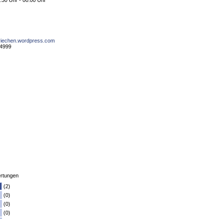
:30 Uhr - 00:00 Uhr
griechen.wordpress.com
94999
rtungen
(2)
(0)
(0)
(0)