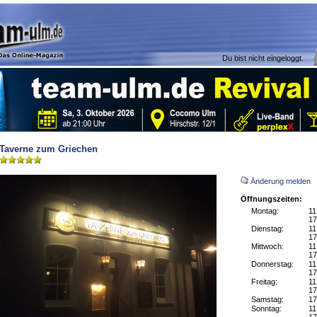
Du bist nicht eingeloggt.
Taverne zum Griechen
Änderung melden
Öffnungszeiten:
Montag:
11
17
Dienstag:
11
17
Mittwoch:
11
17
Donnerstag:
11
17
Freitag:
11
17
Samstag:
17
Sonntag:
11