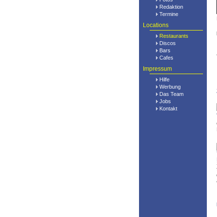
Redaktion
Termine
Locations
Restaurants
Discos
Bars
Cafes
Impressum
Hilfe
Werbung
Das Team
Jobs
Kontakt