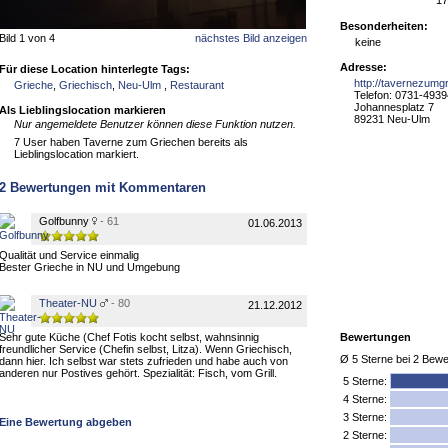
17
Besonderheiten:
Bild 1 von 4
nächstes Bild anzeigen
keine
Adresse:
Für diese Location hinterlegte Tags:
http://tavernezum
Grieche
,
Griechisch
,
Neu-Ulm
,
Restaurant
Telefon: 0731-493
Johannesplatz 7
Als Lieblingslocation markieren
89231 Neu-Ulm
Nur angemeldete Benutzer können diese Funktion nutzen.
7 User haben Taverne zum Griechen bereits als
Lieblingslocation markiert.
2
Bewertungen mit Kommentaren
Golfbunny
- 61
01.06.2013
Qualität und Service einmalig
Bester Grieche in NU und Umgebung
Theater-NU
- 80
21.12.2012
Sehr gute Küche (Chef Fotis kocht selbst, wahnsinnig
Bewertungen
freundlicher Service (Chefin selbst, Litza). Wenn Griechisch,
Ø
5
Sterne bei
2
Bewe
dann hier. Ich selbst war stets zufrieden und habe auch von
anderen nur Postives gehört. Spezialität: Fisch, vom Grill.
5
Sterne:
4 Sterne:
3 Sterne:
Eine Bewertung abgeben
2 Sterne: