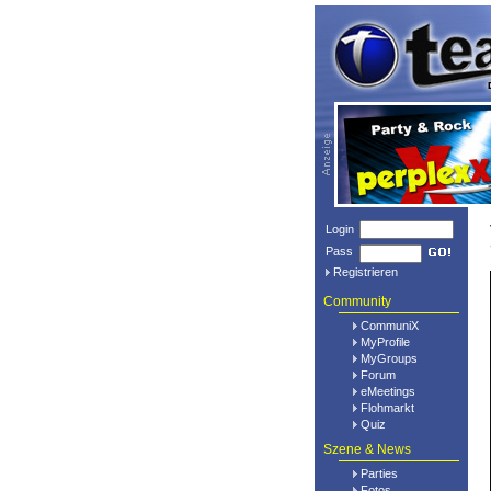
Login
Pass
Registrieren
Community
CommuniX
MyProfile
MyGroups
Forum
eMeetings
Flohmarkt
Quiz
Szene & News
Parties
Fotos