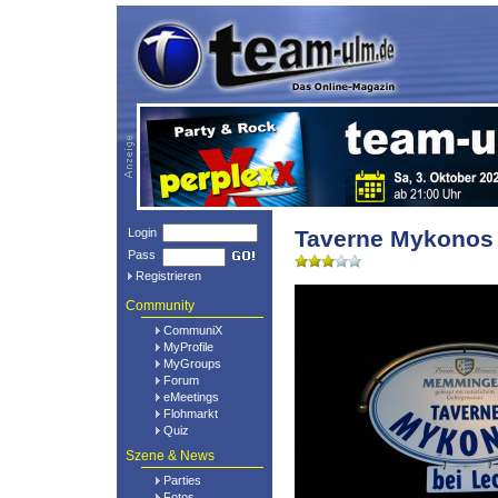
Login
Taverne Mykonos
Pass
Registrieren
Community
CommuniX
MyProfile
MyGroups
Forum
eMeetings
Flohmarkt
Quiz
Szene & News
Parties
Fotos