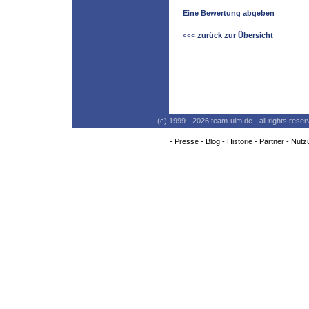
Eine Bewertung abgeben
<<<
zurück zur Übersicht
(c) 1999 - 2026 team-ulm.de - all rights res
-
Presse
-
Blog
-
Historie
-
Partner
-
Nutz