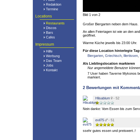
Redaktion
Termine
Bild 1 von 2
Locations
Restaurants
Großer Biergarten neben dem Haus.
Discos
An allen Feiertagen ist wie an den a
Bars
geöffnet.
Cafes
Warme Küche jeweils bis 23:00 Uhr.
Impressum
Für diese Location hinterlegte Tag
Hilfe
Biergarten
,
Griechisch
,
Illertissen
,
Werbung
Das Team
Als Lieblingslocation markieren
Jobs
Nur angemeldete Benutzer können 
Kontakt
7 User haben Taverne Mykonos bere
markiert.
2
Bewertungen mit Komment
Hlisablum
- 52
Nein danke: Vom Essen bis zum Servi
evil75
- 51
ssehr gutes essen und preiswert..!