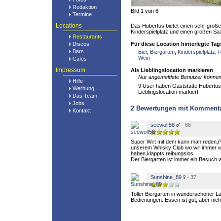
Redaktion
Bild 1 von 6
Termine
Locations
Das Hubertus bietet einen sehr große
Kinderspielplatz und einen großen Saal
Restaurants
Discos
Für diese Location hinterlegte Tag
Bars
Bier
,
Biergarten
,
Kinderspielplatz
,
R
Wein
Cafes
Impressum
Als Lieblingslocation markieren
Nur angemeldete Benutzer können 
Hilfe
9 User haben Gaststätte Hubertus 
Werbung
Lieblingslocation markiert.
Das Team
Jobs
2
Bewertungen mit Komment
Kontakt
seewolf58
- 68
Super Wirt mit dem kann man reden,P
unserem Whisky Club wo wir immer w
haben,klappts reibungslos.
Der Biergarten ist immer ein Besuch w
Sunshine_89
- 37
Toller Biergarten in wunderschöner L
Bedienungen. Essen ist gut, aber nic