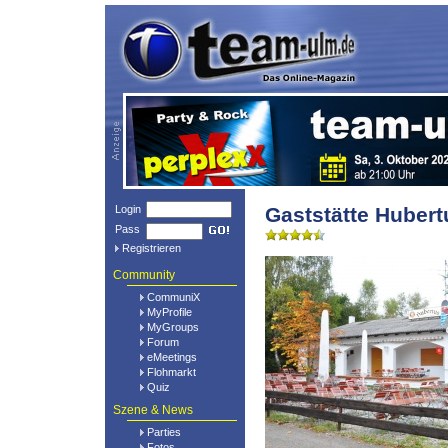
Login
Gaststätte Hubert
Pass
Registrieren
Community
CommuniX
MyProfile
MyGroups
Forum
eMeetings
Flohmarkt
Quiz
Szene & News
Parties
Fotos