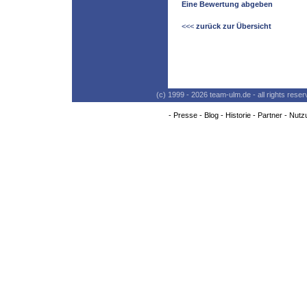
Eine Bewertung abgeben
<<<
zurück zur Übersicht
(c) 1999 - 2026 team-ulm.de - all rights res
-
Presse
-
Blog
-
Historie
-
Partner
-
Nutz