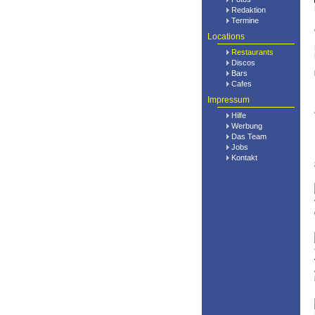
Redaktion
Termine
Locations
Restaurants
Discos
Bars
Cafes
Impressum
Hilfe
Werbung
Das Team
Jobs
Kontakt