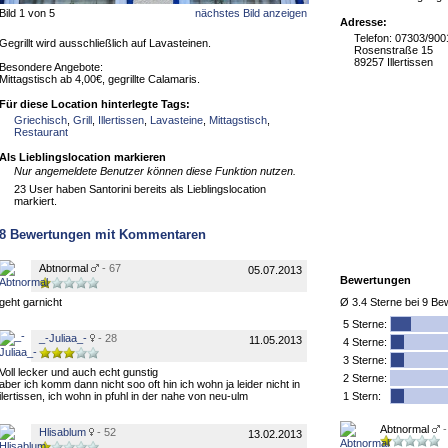
Bild 1 von 5
nächstes Bild anzeigen
Adresse:
Telefon: 07303/900
Gegrillt wird ausschließlich auf Lavasteinen.
Rosenstraße 15
89257 Illertissen
Besondere Angebote:
Mittagstisch ab 4,00€, gegrillte Calamaris.
Für diese Location hinterlegte Tags:
Griechisch
,
Grill
,
Illertissen
,
Lavasteine
,
Mittagstisch
,
Restaurant
Als Lieblingslocation markieren
Nur angemeldete Benutzer können diese Funktion nutzen.
23 User haben Santorini bereits als Lieblingslocation
markiert.
8
Bewertungen mit Kommentaren
Abtnormal
- 67
05.07.2013
Bewertungen
geht garnicht
Ø
3.4
Sterne bei
9
Bew
5
Sterne:
_-Juliaa_-
- 28
11.05.2013
4 Sterne:
3 Sterne:
Voll lecker und auch echt gunstig
2 Sterne:
aber ich komm dann nicht soo oft hin ich wohn ja leider nicht in
ilertissen, ich wohn in pfuhl in der nahe von neu-ulm
1 Stern:
Abtnormal
-
Hlisablum
- 52
13.02.2013