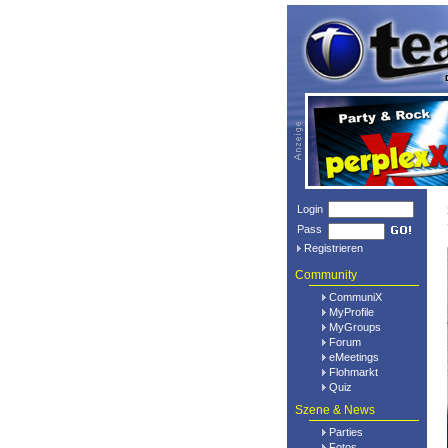
Login
Pass
Registrieren
Community
CommuniX
MyProfile
MyGroups
Forum
eMeetings
Flohmarkt
Quiz
Szene & News
Parties
Fotos