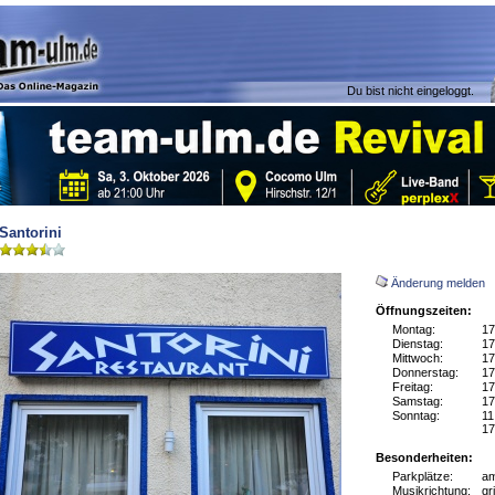
Du bist nicht eingeloggt.
Santorini
Änderung melden
Öffnungszeiten:
Montag:
17
Dienstag:
17
Mittwoch:
17
Donnerstag:
17
Freitag:
17
Samstag:
17
Sonntag:
11
17
Besonderheiten:
Parkplätze:
am
Musikrichtung:
gr