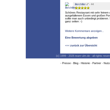
illerchiller
- 44
Schönes Restaurant mit sehr feinem u
ausgefallenem Essen und großen Port
sollte man auch unbedingt probieren. 
ganz selten :-)
Weitere Kommentare anzeigen...
Eine Bewertung abgeben
<<<
zurück zur Übersicht
(c) 1999 - 2026 team-ulm.de - all rights res
-
Presse
-
Blog
-
Historie
-
Partner
-
Nutz