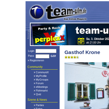
Login
Gasthof Krone
Pass
Registrieren
Community
CommuniX
MyProfile
MyGroups
Forum
eMeetings
Flohmarkt
Quiz
Szene & News
Parties
Fotos