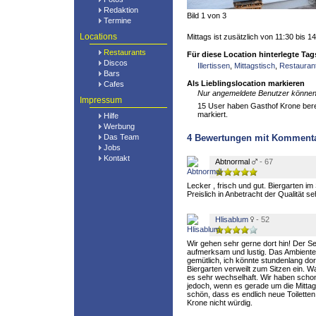
Redaktion
Bild 1 von 3
Termine
Locations
Mittags ist zusätzlich von 11:30 bis 1
Restaurants
Für diese Location hinterlegte Tag
Discos
Illertissen
,
Mittagstisch
,
Restauran
Bars
Als Lieblingslocation markieren
Cafes
Nur angemeldete Benutzer können 
Impressum
15 User haben Gasthof Krone bereit
markiert.
Hilfe
Werbung
Das Team
4
Bewertungen mit Komment
Jobs
Kontakt
Abtnormal
- 67
Lecker , frisch und gut. Biergarten im
Preislich in Anbetracht der Qualität seh
Hlisablum
- 52
Wir gehen sehr gerne dort hin! Der Ser
aufmerksam und lustig. Das Ambiente f
gemütlich, ich könnte stundenlang dor
Biergarten verweilt zum Sitzen ein. Wa
es sehr wechselhaft. Wir haben scho
jedoch, wenn es gerade um die Mittag
schön, dass es endlich neue Toiletten
Krone nicht würdig.