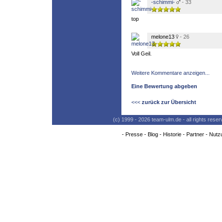
-schimmi-
- 33
top
melone13
- 26
Voll Geil.
Weitere Kommentare anzeigen...
Eine Bewertung abgeben
<<<
zurück zur Übersicht
(c) 1999 - 2026 team-ulm.de - all rights res
-
Presse
-
Blog
-
Historie
-
Partner
-
Nutz