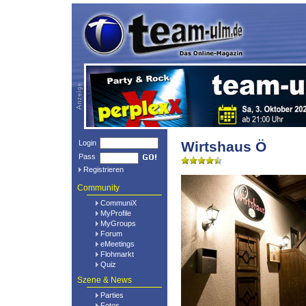
Login
Wirtshaus Ö
Pass
Registrieren
Community
CommuniX
MyProfile
MyGroups
Forum
eMeetings
Flohmarkt
Quiz
Szene & News
Parties
Fotos