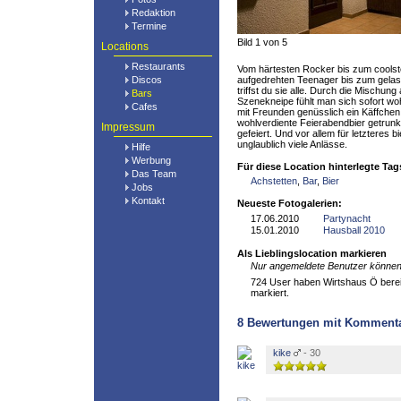
Redaktion
Termine
Bild 1 von 5
Locations
Restaurants
Vom härtesten Rocker bis zum cools
Discos
aufgedrehten Teenager bis zum gelas
triffst du sie alle. Durch die Mischun
Bars
Szenekneipe fühlt man sich sofort w
Cafes
mit Freunden genüsslich ein Käffchen 
wohlverdiente Feierabendbier getrunke
Impressum
gefeiert. Und vor allem für letzteres 
unglaublich viele Anlässe.
Hilfe
Werbung
Für diese Location hinterlegte Tag
Das Team
Achstetten
,
Bar
,
Bier
Jobs
Kontakt
Neueste Fotogalerien:
17.06.2010
Partynacht
15.01.2010
Hausball 2010
Als Lieblingslocation markieren
Nur angemeldete Benutzer können 
724 User haben Wirtshaus Ö bereit
markiert.
8
Bewertungen mit Komment
kike
- 30