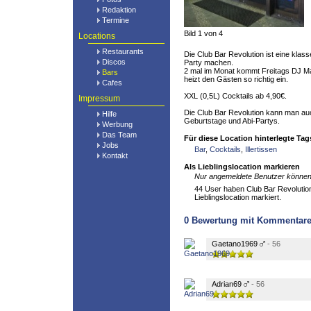
Redaktion
Termine
Bild 1 von 4
Locations
Restaurants
Die Club Bar Revolution ist eine klass
Discos
Party machen.
2 mal im Monat kommt Freitags DJ 
Bars
heizt den Gästen so richtig ein.
Cafes
XXL (0,5L) Cocktails ab 4,90€.
Impressum
Die Club Bar Revolution kann man auc
Hilfe
Geburtstage und Abi-Partys.
Werbung
Das Team
Für diese Location hinterlegte Tag
Jobs
Bar
,
Cocktails
,
Illertissen
Kontakt
Als Lieblingslocation markieren
Nur angemeldete Benutzer können 
44 User haben Club Bar Revolution
Lieblingslocation markiert.
0
Bewertung mit Kommentar
Gaetano1969
- 56
Adrian69
- 56