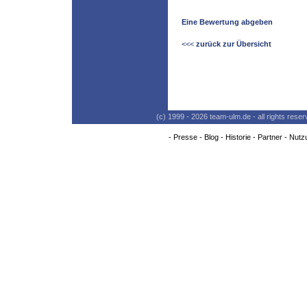
Eine Bewertung abgeben
<<<
zurück zur Übersicht
(c) 1999 - 2026 team-ulm.de - all rights res
-
Presse
-
Blog
-
Historie
-
Partner
-
Nutz