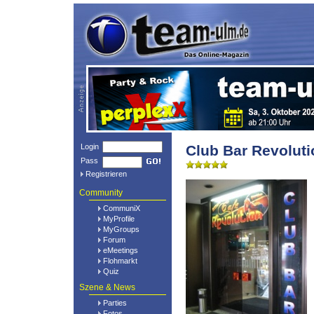
Login
Club Bar Revoluti
Pass
Registrieren
Community
CommuniX
MyProfile
MyGroups
Forum
eMeetings
Flohmarkt
Quiz
Szene & News
Parties
Fotos