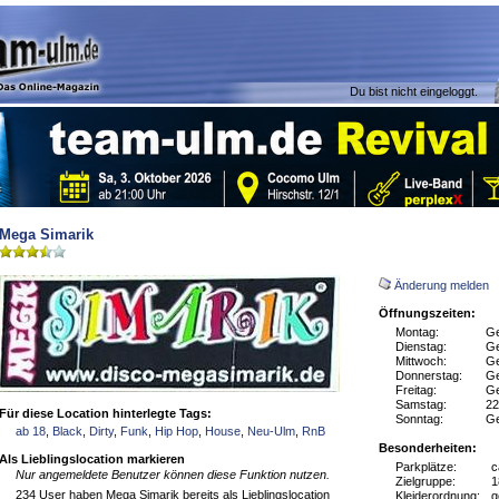
Du bist nicht eingeloggt.
Mega Simarik
Änderung melden
Öffnungszeiten:
Montag:
Ge
Dienstag:
Ge
Mittwoch:
Ge
Donnerstag:
Ge
Freitag:
Ge
Samstag:
22
Für diese Location hinterlegte Tags:
Sonntag:
Ge
ab 18
,
Black
,
Dirty
,
Funk
,
Hip Hop
,
House
,
Neu-Ulm
,
RnB
Besonderheiten:
Als Lieblingslocation markieren
Parkplätze:
c
Nur angemeldete Benutzer können diese Funktion nutzen.
Zielgruppe:
1
234 User haben Mega Simarik bereits als Lieblingslocation
Kleiderordnung:
g