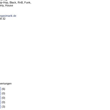
ip-Hop, Black, RnB, Funk,
irty, House
egasimarik.de
88 32
ertungen
(6)
(0)
(0)
(0)
(3)