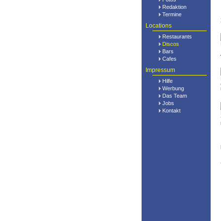
Redaktion
Termine
Locations
Restaurants
Discos
Bars
Cafes
Impressum
Hilfe
Werbung
Das Team
Jobs
Kontakt