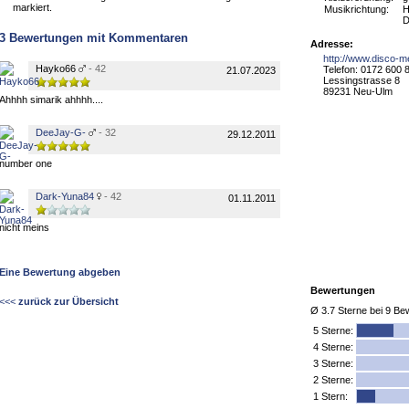
markiert.
Musikrichtung:
H
D
3
Bewertungen mit Kommentaren
Adresse:
http://www.disco-m
Hayko66
- 42
Telefon: 0172 600 
21.07.2023
Lessingstrasse 8
89231 Neu-Ulm
Ahhhh simarik ahhhh....
DeeJay-G-
- 32
29.12.2011
number one
Dark-Yuna84
- 42
01.11.2011
nicht meins
Eine Bewertung abgeben
Bewertungen
<<<
zurück zur Übersicht
Ø
3.7
Sterne bei
9
Bew
5
Sterne:
4 Sterne:
3 Sterne:
2 Sterne:
1 Stern: