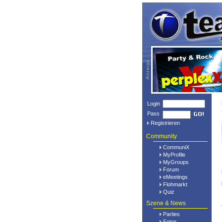
Login
Pass
Registrieren
Community
CommuniX
MyProfile
MyGroups
Forum
eMeetings
Flohmarkt
Quiz
Szene & News
Parties
Fotos