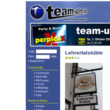
Login
Lehrertalstüble
Pass
Registrieren
Community
CommuniX
MyProfile
MyGroups
Forum
eMeetings
Flohmarkt
Quiz
Szene & News
Parties
Fotos