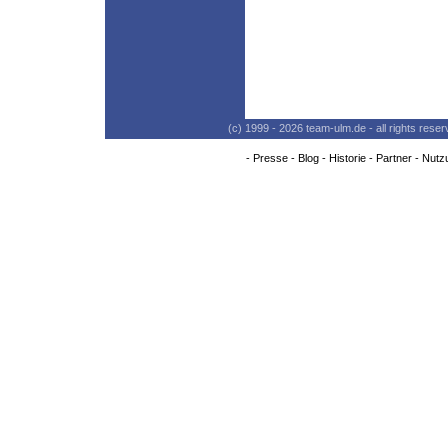
(c) 1999 - 2026 team-ulm.de - all rights res
-
Presse
-
Blog
-
Historie
-
Partner
-
Nutz