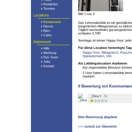
Redaktion
Termine
Bild 1 von 3
Locations
Restaurants
Das Lehrertalstüble ist ein gemütliche
Discos
bürgerlichem Mittagsmenue zu kleinst
Täglich wechselndes gut bürgerliche
Bars
schlanke 3,70€!
Cafes
Sonntags ist immer Happy Hour: jede H
Impressum
Für diese Location hinterlegte Tag
Hilfe
Happy Hour
,
Mittagstisch
,
Rauche
Werbung
Spielautomaten
,
Ulm
Das Team
Jobs
Als Lieblingslocation markieren
Kontakt
Nur angemeldete Benutzer können 
2 User haben Lehrertalstüble bereit
markiert.
0
Bewertung mit Kommentar
_Diina
- 31
Eine Bewertung abgeben
<<<
zurück zur Übersicht