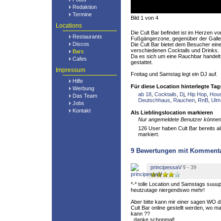
Redaktion
Termine
Bild 1 von 4
Locations
Die Cult Bar befindet ist im Herzen v
Restaurants
Fußgängerzone, gegenüber der Galler
Discos
Die Cult Bar bietet dem Besucher ein
verschiedenen Cocktails und Drinks.
Bars
Da es sich um eine Rauchbar handelt, i
Cafes
gestattet.
Impressum
Freitag und Samstag legt ein DJ auf.
Hilfe
Für diese Location hinterlegte Tag
Werbung
ab 18
,
Cocktails
,
Dj
,
Hip Hop
,
Hou
Das Team
Deutschhaus
,
Rauchen
,
RnB
,
Ulm
Jobs
Kontakt
Als Lieblingslocation markieren
Nur angemeldete Benutzer können 
126 User haben Cult Bar bereits al
markiert.
9
Bewertungen mit Komment
principessaV
- 39
*-* tolle Location und Samstags suuup
heutzutage niergendswo mehr!
Aber bitte kann mir einer sagen WO di
Cult Bar online gestellt werden, wo 
kann ??
..danke schonmal!