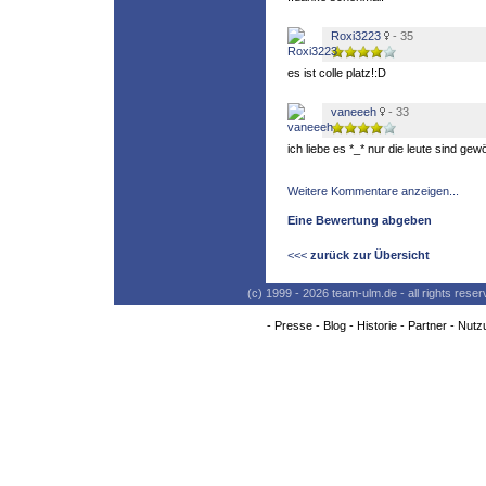
Roxi3223
- 35
es ist colle platz!:D
vaneeeh
- 33
ich liebe es *_* nur die leute sind ge
Weitere Kommentare anzeigen...
Eine Bewertung abgeben
<<<
zurück zur Übersicht
(c) 1999 - 2026 team-ulm.de - all rights res
-
Presse
-
Blog
-
Historie
-
Partner
-
Nutz