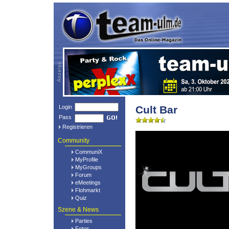
Login
Cult Bar
Pass
Registrieren
Community
CommuniX
MyProfile
MyGroups
Forum
eMeetings
Flohmarkt
Quiz
Szene & News
Parties
Fotos