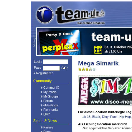
Login
Mega Simarik
Pass
Registrieren
Community
CommuniX
MyProfile
MyGroups
Forum
eMeetings
Flohmarkt
Für diese Location hinterlegte Tag
Quiz
ab 18
,
Black
,
Dirty
,
Funk
,
Hip Hop
Szene & News
Als Lieblingslocation markieren
Parties
Nur angemeldete Benutzer können 
Fotos