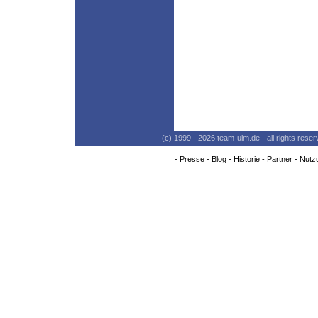
(c) 1999 - 2026 team-ulm.de - all rights res
-
Presse
-
Blog
-
Historie
-
Partner
-
Nutz