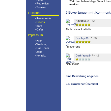
234 User haben Mega Simarik berei
Redaktion
markiert.
Termine
3
Bewertungen mit Komment
Locations
Restaurants
Hayko66
- 42
Discos
Bars
Ahhhh simarik ahhhh....
Cafes
Impressum
DeeJay-G-
- 32
Hilfe
Werbung
number one
Das Team
Jobs
Kontakt
Dark-Yuna84
- 42
nicht meins
Eine Bewertung abgeben
<<<
zurück zur Übersicht