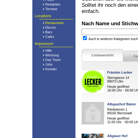
Solltet ihr noch den ein
Redaktion
Termine
einfach.
Locations
Nach Name und Stichw
Restaurants
Discos
Bars
Cafes
Auch in anderen Kategorien suc
Impressum
Hilfe
Werbung
Listenansicht
Ka
Das Team
Jobs
Kontakt
Fräulein Lecker
Sterngasse 14
89073 Ulm
Heute geöffnet:
16:00 Uhr - 00:00 U
Albgasthof Bären
Riedwiesen 1
89182 Bernstadt
Heute geöffnet:
11:00 Uhr - 00:00 Uh
Allgäuer Hof