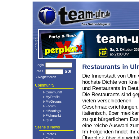
Login
Restaurants in U
Pass
Die Innenstadt von Ulm 
Registrieren
höchste Dichte von Kne
Community
und Restaurants in Deut
CommuniX
Die Restaurants sind ge
MyProfile
vielen verschiedenen
MyGroups
Geschmacksrichtungen.
Forum
eMeetings
italienisch, über mexikan
Flohmarkt
zu gut bürgerlichem Ess
Quiz
eine reiche Auswahl z
Szene & News
Im Folgenden findet Ihr 
Parties
Überblick über die wich
Fotos