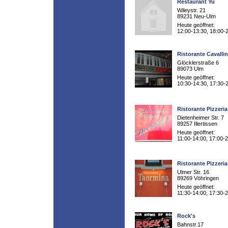
Restaurant Yu
Wileystr. 21
89231 Neu-Ulm
Heute geöffnet:
12:00-13:30, 18:00-
Ristorante Cavalli
Glöcklerstraße 6
89073 Ulm
Heute geöffnet:
10:30-14:30, 17:30-
Ristorante Pizzeri
Dietenheimer Str. 7
89257 Illertissen
Heute geöffnet:
11:00-14:00, 17:00-
Ristorante Pizzeri
Ulmer Str. 16
89269 Vöhringen
Heute geöffnet:
11:30-14:00, 17:30-
Rock's
Bahnstr.17