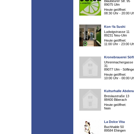
Blaubeurer Str. 95
89075 Ulm
Heute geöffnet:
08:30 Uhr - 20:00 U
Kon-Ya Sushi
Ludwigstrasse 11
89231 Neu-Ulm
Heute geöffnet:
11:00 Uhr - 23:00 Uh
Kronebrauerei Söf
Uhrenmachergasse 
31
89077 Ulm - Söfling
Heute geöffnet:
10:00 Uhr - 00:00 U
Kulturhalle Abdera
Breslaustraße 13
88400 Biberach
Heute geöffnet:
Nein
La Dolce Vita
Buchhalde 50
89584 Ehingen