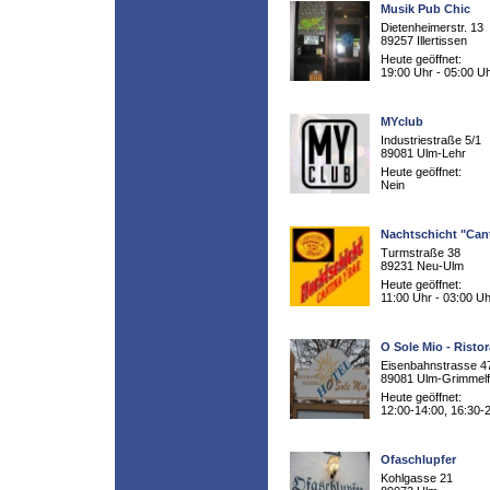
Musik Pub Chic
Dietenheimerstr. 13
89257 Illertissen
Heute geöffnet:
19:00 Uhr - 05:00 U
MYclub
Industriestraße 5/1
89081 Ulm-Lehr
Heute geöffnet:
Nein
Nachtschicht "Cant
Turmstraße 38
89231 Neu-Ulm
Heute geöffnet:
11:00 Uhr - 03:00 Uh
O Sole Mio - Risto
Eisenbahnstrasse 4
89081 Ulm-Grimmelf
Heute geöffnet:
12:00-14:00, 16:30-
Ofaschlupfer
Kohlgasse 21