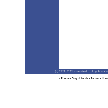
(c) 1999 - 2026 team-ulm.de - all rights res
-
Presse
-
Blog
-
Historie
-
Partner
-
Nutz