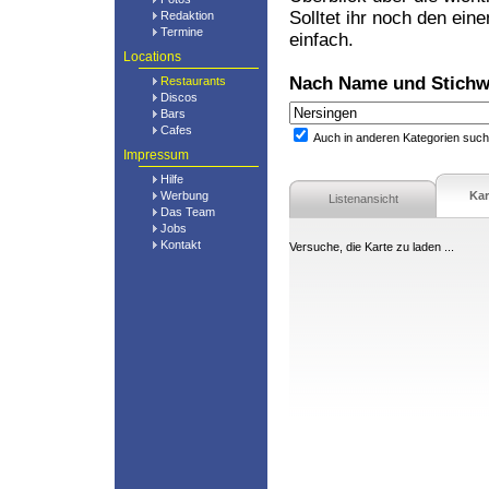
Solltet ihr noch den ein
Redaktion
Termine
einfach.
Locations
Nach Name und Stichw
Restaurants
Discos
Bars
Cafes
Auch in anderen Kategorien suc
Impressum
Hilfe
Werbung
Kar
Listenansicht
Das Team
Jobs
Kontakt
Versuche, die Karte zu laden ...