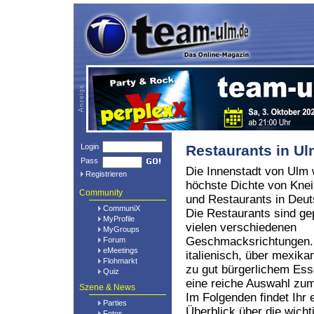
Login
Restaurants in U
Pass
Die Innenstadt von Ulm 
Registrieren
höchste Dichte von Kne
Community
und Restaurants in Deut
CommuniX
Die Restaurants sind ge
MyProfile
vielen verschiedenen
MyGroups
Geschmacksrichtungen.
Forum
eMeetings
italienisch, über mexikan
Flohmarkt
zu gut bürgerlichem Ess
Quiz
eine reiche Auswahl z
Szene & News
Im Folgenden findet Ihr 
Parties
Überblick über die wich
Fotos