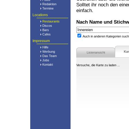
Solltet ihr noch den ein
Redaktion
Termine
einfach.
Locations
Nach Name und Stichw
Restaurants
Discos
Bars
Cafes
Auch in anderen Kategorien suc
Impressum
Hilfe
Werbung
Kar
Listenansicht
Das Team
Jobs
Kontakt
Versuche, die Karte zu laden ...