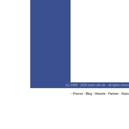
(c) 1999 - 2026 team-ulm.de - all rights res
-
Presse
-
Blog
-
Historie
-
Partner
-
Nutz