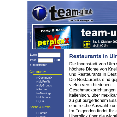
Login
Restaurants in U
Pass
Die Innenstadt von Ulm 
Registrieren
höchste Dichte von Kne
Community
und Restaurants in Deut
CommuniX
Die Restaurants sind ge
MyProfile
vielen verschiedenen
MyGroups
Geschmacksrichtungen.
Forum
eMeetings
italienisch, über mexikan
Flohmarkt
zu gut bürgerlichem Ess
Quiz
eine reiche Auswahl z
Szene & News
Im Folgenden findet Ihr 
Parties
Überblick über die wich
Fotos