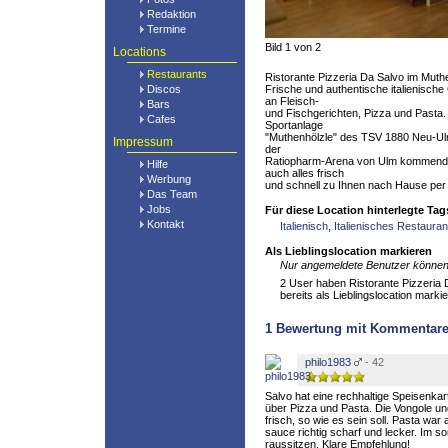
Redaktion
Termine
Bild 1 von 2
Locations
Restaurants
Ristorante Pizzeria Da Salvo im Muth
Discos
Frische und authentische italienisch
an Fleisch-
Bars
und Fischgerichten, Pizza und Pasta. 
Cafes
Sportanlage
"Muthenhölzle" des TSV 1880 Neu-Ulm 
Impressum
der
Ratiopharm-Arena von Ulm kommend au
Hilfe
auch alles frisch
Werbung
und schnell zu Ihnen nach Hause per
Das Team
Jobs
Für diese Location hinterlegte Tag
Kontakt
Italienisch
,
Italienisches Restauran
Als Lieblingslocation markieren
Nur angemeldete Benutzer können 
2 User haben Ristorante Pizzeria 
bereits als Lieblingslocation markie
1
Bewertung mit Kommentar
philo1983
- 42
Salvo hat eine rechhaltige Speisenkar
über Pizza und Pasta. Die Vongole un
frisch, so wie es sein soll. Pasta war 
sauce richtig scharf und lecker. Im
raussitzen. Klare Empfehlung!