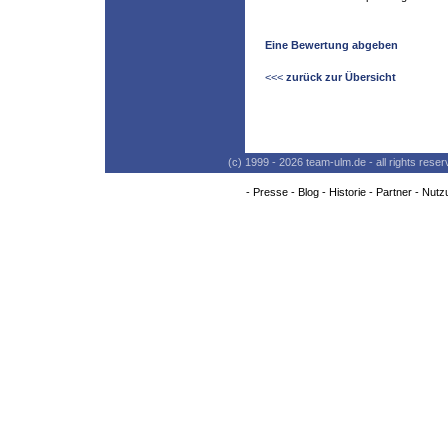
Eine Bewertung abgeben
<<<
zurück zur Übersicht
(c) 1999 - 2026 team-ulm.de - all rights res
-
Presse
-
Blog
-
Historie
-
Partner
-
Nutz