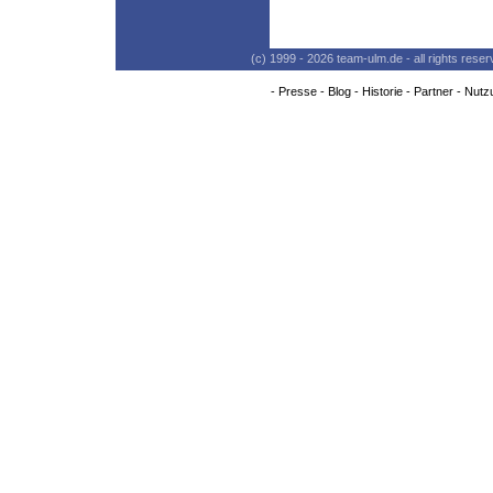
(c) 1999 - 2026 team-ulm.de - all rights res
-
Presse
-
Blog
-
Historie
-
Partner
-
Nutz