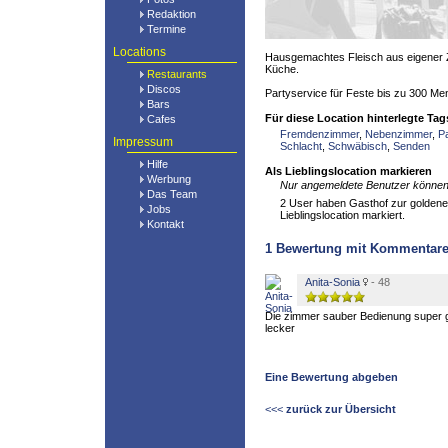
Redaktion
Termine
Locations
Hausgemachtes Fleisch aus eigener
Küche.
Restaurants
Discos
Partyservice für Feste bis zu 300 M
Bars
Für diese Location hinterlegte Tag
Cafes
Fremdenzimmer
,
Nebenzimmer
,
P
Impressum
Schlacht
,
Schwäbisch
,
Senden
Hilfe
Als Lieblingslocation markieren
Werbung
Nur angemeldete Benutzer können 
Das Team
2 User haben Gasthof zur goldene
Jobs
Lieblingslocation markiert.
Kontakt
1
Bewertung mit Kommentar
Anita-Sonia
- 48
Die zimmer sauber Bedienung super g
lecker
Eine Bewertung abgeben
<<<
zurück zur Übersicht