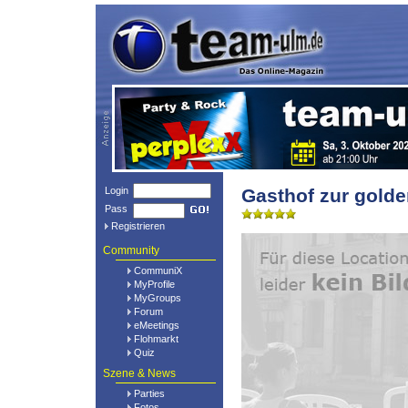
Login
Gasthof zur gold
Pass
Registrieren
Community
CommuniX
MyProfile
MyGroups
Forum
eMeetings
Flohmarkt
Quiz
Szene & News
Parties
Fotos