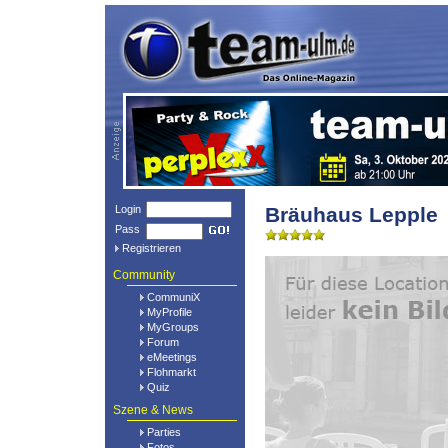
Login
Bräuhaus Lepple
Pass
Registrieren
Community
CommuniX
MyProfile
MyGroups
Forum
eMeetings
Flohmarkt
Quiz
Szene & News
Parties
Fotos