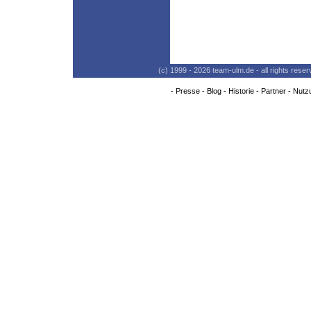
(c) 1999 - 2026 team-ulm.de - all rights res
-
Presse
-
Blog
-
Historie
-
Partner
-
Nutz