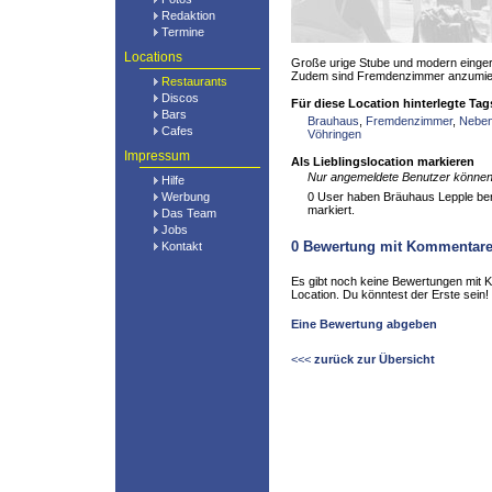
Redaktion
Termine
Locations
Große urige Stube und modern einge
Zudem sind Fremdenzimmer anzumie
Restaurants
Discos
Für diese Location hinterlegte Tag
Bars
Brauhaus
,
Fremdenzimmer
,
Nebe
Cafes
Vöhringen
Impressum
Als Lieblingslocation markieren
Nur angemeldete Benutzer können 
Hilfe
Werbung
0 User haben Bräuhaus Lepple berei
markiert.
Das Team
Jobs
0
Bewertung mit Kommentar
Kontakt
Es gibt noch keine Bewertungen mit 
Location. Du könntest der Erste sein!
Eine Bewertung abgeben
<<<
zurück zur Übersicht