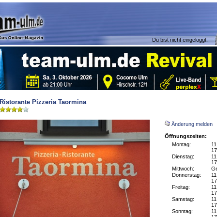
Du bist nicht eingeloggt.
Ristorante Pizzeria Taormina
Änderung melden
Öffnungszeiten:
Montag:
11
17
Dienstag:
11
17
Mittwoch:
Ge
Donnerstag:
11
17
Freitag:
11
17
Samstag:
11
17
Sonntag:
11