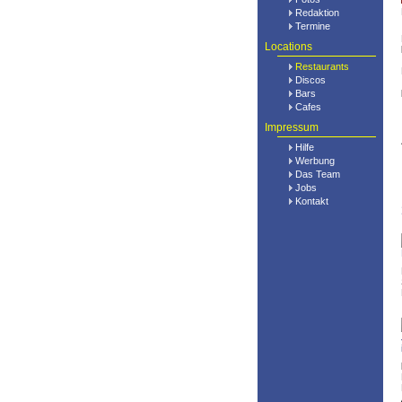
Redaktion
Termine
Locations
Restaurants
Discos
Bars
Cafes
Impressum
Hilfe
Werbung
Das Team
Jobs
Kontakt