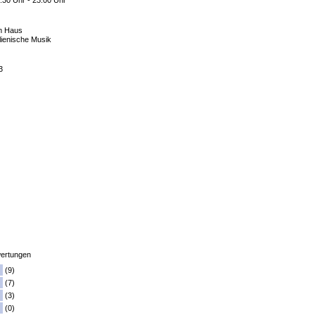
:30 Uhr - 23:00 Uhr
m Haus
alienische Musik
3
ertungen
(9)
(7)
(3)
(0)