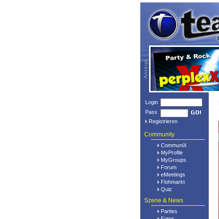
Login
Pass
Registrieren
Community
CommuniX
MyProfile
MyGroups
Forum
eMeetings
Flohmarkt
Quiz
Szene & News
Parties
Fotos