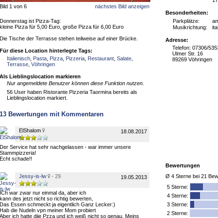
17
Bild 1 von 6
nächstes Bild anzeigen
Besonderheiten:
Donnerstag ist Pizza-Tag:
Parkplätze:
a
kleine Pizza für 5,00 Euro, große Pizza für 6,00 Euro
Musikrichtung:
it
Die Tische der Terrasse stehen teilweise auf einer Brücke.
Adresse:
Telefon: 07306/535
Für diese Location hinterlegte Tags:
Ulmer Str. 16
Italienisch
,
Pasta
,
Pizza
,
Pizzeria
,
Restaurant
,
Salate
,
89269 Vöhringen
Terrasse
,
Vöhringen
Als Lieblingslocation markieren
Nur angemeldete Benutzer können diese Funktion nutzen.
56 User haben Ristorante Pizzeria Taormina bereits als
Lieblingslocation markiert.
13
Bewertungen mit Kommentaren
ElShalom
18.08.2017
Der Service hat sehr nachgelassen - war immer unsere
Stammpizzeria!
Echt schade!!
Bewertungen
Jessy-is-lw
- 29
Ø
4
Sterne bei
21
Bew
19.05.2013
5
Sterne:
ICh war zwar nur einmal da, aber ich
4 Sterne:
kann des jetzt nicht so richtig bewerten,
Das Essen schmeckt ja eigentlich Ganz Lecker:)
3 Sterne:
Hab die Nudeln vpn meiner Mom probiert
2 Sterne:
Aber ich hatte diie Pzza und ich weiß nicht so genau, Meins