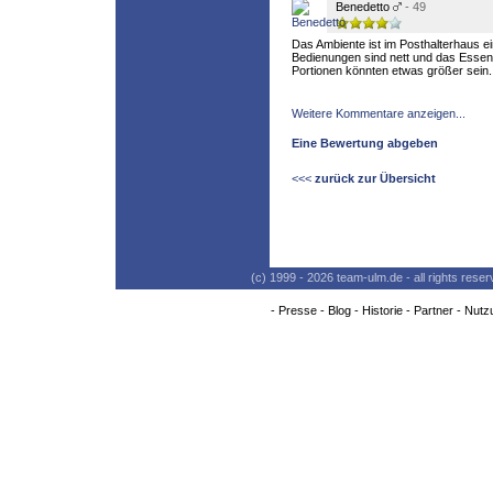
Benedetto
- 49
Das Ambiente ist im Posthalterhaus ei
Bedienungen sind nett und das Essen
Portionen könnten etwas größer sein.
Weitere Kommentare anzeigen...
Eine Bewertung abgeben
<<<
zurück zur Übersicht
(c) 1999 - 2026 team-ulm.de - all rights res
-
Presse
-
Blog
-
Historie
-
Partner
-
Nutz