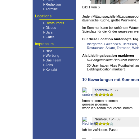
Redaktion
Bild 1 von 6
Termine
Locations
Jeden Mittag spezielle Mittagsangebo
italienische Küche, große Weinkarte.
Restaurants
Discos
Im Sommer kann bei schönem Wetter 
Spielplatz für die Kinder gegessen we
Bars
Cafes
Für diese Location hinterlegte Tag
Impressum
Biergarten
,
Griechisch
,
Illertissen
,
Restaurant
,
Salate
,
Terrasse
,
Wei
Hilfe
Werbung
Als Lieblingslocation markieren
Nur angemeldete Benutzer können 
Das Team
Jobs
30 User haben Altes Posthalterhaus
Lieblingslocation markiert.
Kontakt
10
Bewertungen mit Kommen
spatzerlw
- 77
hmmmmmmmmmmmm
geniese jedesmal
wann ich schon mal vorbei komm
Neuhier67
- 59
Ich bin zufrieden. Passt