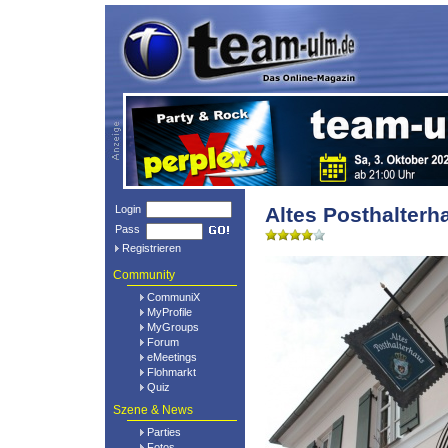
Login
Altes Posthalterh
Pass
Registrieren
Community
CommuniX
MyProfile
MyGroups
Forum
eMeetings
Flohmarkt
Quiz
Szene & News
Parties
Fotos