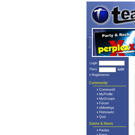
Login
Pass
Registrieren
Community
CommuniX
MyProfile
MyGroups
Forum
eMeetings
Flohmarkt
Quiz
Szene & News
Parties
Fotos