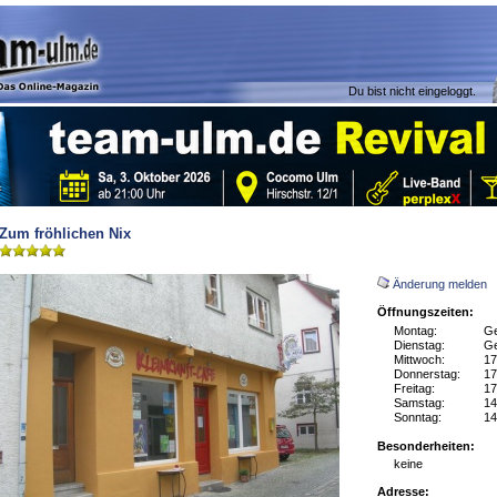
Du bist nicht eingeloggt.
Zum fröhlichen Nix
Änderung melden
Öffnungszeiten:
Montag:
Ge
Dienstag:
Ge
Mittwoch:
17
Donnerstag:
17
Freitag:
17
Samstag:
14
Sonntag:
14
Besonderheiten:
keine
Adresse: