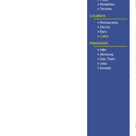
Redaktion
Termine
Locations
Restaurants
Discos
Bars
Cafes
Impressum
Hilfe
Werbung
Das Team
Jobs
Kontakt