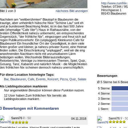
http://www.zumNix
Telefon: 07344 / 9
Hirschgasse 1
Bild 1 von 3
nächstes Bild anzeigen
89143 Blaubeuren
Nachdem am "weltberühmten" Blautopf in Blaubeuren die
traurige, aber unheimlich hübsche Nixe "Schöne Lau" seit eh
und je bundesweit Beachtung findet, ist in das fast 500 Jahre
alte (ehemalige "Cafe Vier") Haus in Rathausnähe, von der
breiten Öffentlichkeit nahezu unbemerkt, ein entsprechendes
Gegenstück, "der fröhliche Nix", eingezogen und freut sich auf
regen Publikumsverkehr. Ein (unplugged) Kleinkunst-Cafe für
Blaubeuren! Ein freundlicher Ort der Geselligkeit, in dem viele
Arten großer und kleiner, ja nahezu privater Kunst, eine Heimat
finden sollen. Die Einschränkung "unplugged", weil wir die eng
anwohnenden Nachbarn nicht mit unzumutbarem Lärm
belästigen wollen. Wechselnde Bilderausstellungen,
Reiseberichte, Vorträge zu interessanten Themen, Spiel, Quiz,
Gesang, Tanz, Kabarett und natürlich Musik - die Möglichkeiten
des fröhlichen Nix scheinen dennoch nahezu unerschöpflich.
Für diese Location hinterlegte Tags:
Bewertungen
Bar
,
Blaubeuren
,
Cafe
,
Events
,
Konzert
,
Pizza
,
Quiz
,
Salate
Ø
5
Sterne bei
6
Bewe
Als Lieblingslocation markieren
5
Sterne:
Nur angemeldete Benutzer können diese Funktion nutzen.
4 Sterne:
12 User haben Zum fröhlichen Nix bereits als
3 Sterne:
Lieblingslocation markiert.
2 Sterne:
3
Bewertungen mit Kommentaren
1 Stern:
Sanni76
- 50
Sanni76
- 5
04.11.2018
Gemütliche Location, klasse Events und supernette Leute