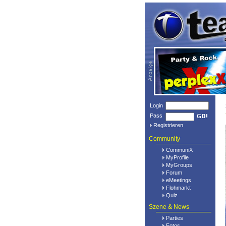
Login
Pass
Registrieren
Community
CommuniX
MyProfile
MyGroups
Forum
eMeetings
Flohmarkt
Quiz
Szene & News
Parties
Fotos