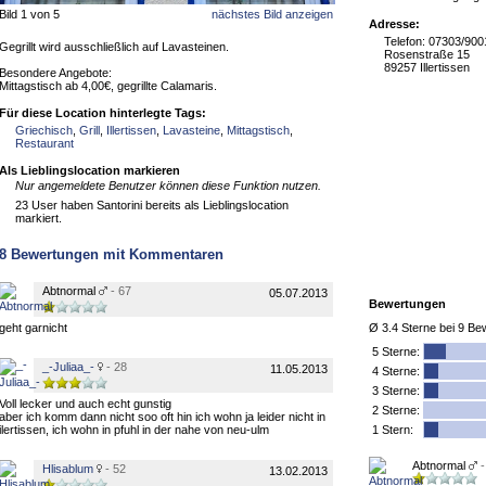
Bild 1 von 5
nächstes Bild anzeigen
Adresse:
Telefon: 07303/900
Gegrillt wird ausschließlich auf Lavasteinen.
Rosenstraße 15
89257 Illertissen
Besondere Angebote:
Mittagstisch ab 4,00€, gegrillte Calamaris.
Für diese Location hinterlegte Tags:
Griechisch
,
Grill
,
Illertissen
,
Lavasteine
,
Mittagstisch
,
Restaurant
Als Lieblingslocation markieren
Nur angemeldete Benutzer können diese Funktion nutzen.
23 User haben Santorini bereits als Lieblingslocation
markiert.
8
Bewertungen mit Kommentaren
Abtnormal
- 67
05.07.2013
Bewertungen
geht garnicht
Ø
3.4
Sterne bei
9
Bew
5
Sterne:
_-Juliaa_-
- 28
11.05.2013
4 Sterne:
3 Sterne:
Voll lecker und auch echt gunstig
2 Sterne:
aber ich komm dann nicht soo oft hin ich wohn ja leider nicht in
ilertissen, ich wohn in pfuhl in der nahe von neu-ulm
1 Stern:
Abtnormal
-
Hlisablum
- 52
13.02.2013