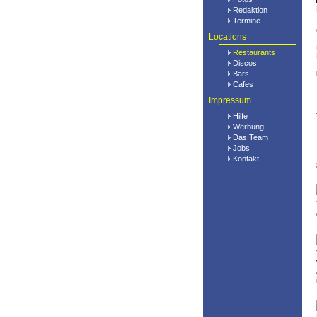
Redaktion
Termine
Locations
Restaurants
Discos
Bars
Cafes
Impressum
Hilfe
Werbung
Das Team
Jobs
Kontakt