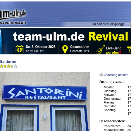
Du bist nicht eingeloggt.
Santorini
Änderung melden
Öffnungszeiten:
Montag:
17
Dienstag:
17
Mittwoch:
17
Donnerstag:
17
Freitag:
17
Samstag:
17
Sonntag:
11
17
Besonderheiten:
Parkplätze:
am
Musikrichtung:
gr