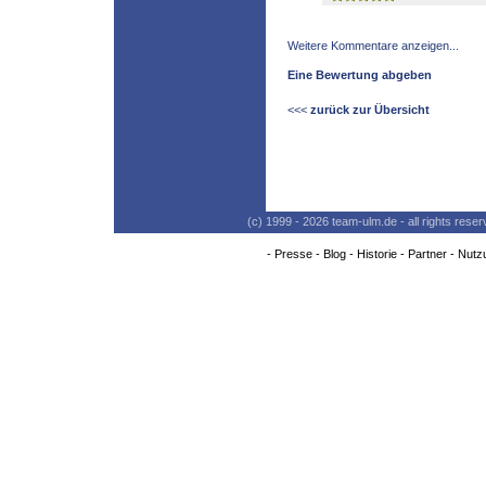
Weitere Kommentare anzeigen...
Eine Bewertung abgeben
<<<
zurück zur Übersicht
(c) 1999 - 2026 team-ulm.de - all rights res
-
Presse
-
Blog
-
Historie
-
Partner
-
Nutz