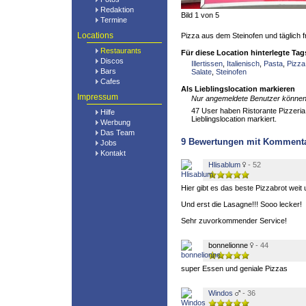
Redaktion
Bild 1 von 5
Termine
Locations
Pizza aus dem Steinofen und täglich f
Restaurants
Für diese Location hinterlegte Tag
Discos
Illertissen
,
Italienisch
,
Pasta
,
Pizza
Bars
Salate
,
Steinofen
Cafes
Als Lieblingslocation markieren
Impressum
Nur angemeldete Benutzer können 
47 User haben Ristorante Pizzeria
Hilfe
Lieblingslocation markiert.
Werbung
Das Team
9
Bewertungen mit Komment
Jobs
Kontakt
Hlisablum
- 52
Hier gibt es das beste Pizzabrot weit u
Und erst die Lasagne!!! Sooo lecker!
Sehr zuvorkommender Service!
bonnelionne
- 44
super Essen und geniale Pizzas
Windos
- 36