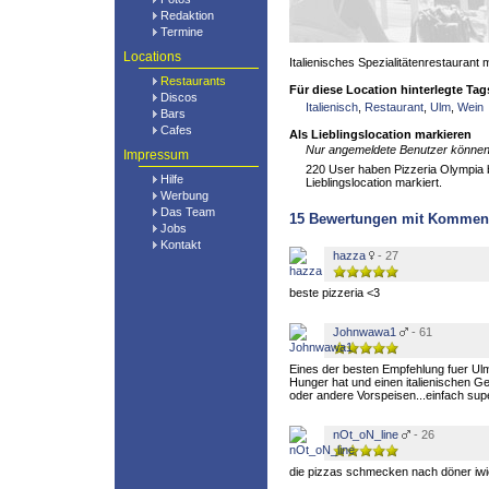
Redaktion
Termine
Locations
Italienisches Spezialitätenrestaurant
Restaurants
Für diese Location hinterlegte Tag
Discos
Italienisch
,
Restaurant
,
Ulm
,
Wein
Bars
Cafes
Als Lieblingslocation markieren
Nur angemeldete Benutzer können 
Impressum
220 User haben Pizzeria Olympia b
Hilfe
Lieblingslocation markiert.
Werbung
Das Team
15
Bewertungen mit Kommen
Jobs
Kontakt
hazza
- 27
beste pizzeria <3
Johnwawa1
- 61
Eines der besten Empfehlung fuer U
Hunger hat und einen italienischen 
oder andere Vorspeisen...einfach supe
nOt_oN_line
- 26
die pizzas schmecken nach döner iwi