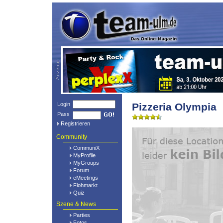
Login
Pizzeria Olympia
Pass
Registrieren
Community
CommuniX
MyProfile
MyGroups
Forum
eMeetings
Flohmarkt
Quiz
Szene & News
Parties
Fotos