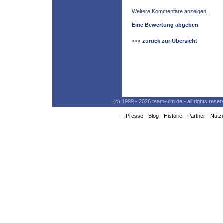
Weitere Kommentare anzeigen...
Eine Bewertung abgeben
<<<
zurück zur Übersicht
(c) 1999 - 2026 team-ulm.de - all rights res
-
Presse
-
Blog
-
Historie
-
Partner
-
Nutz