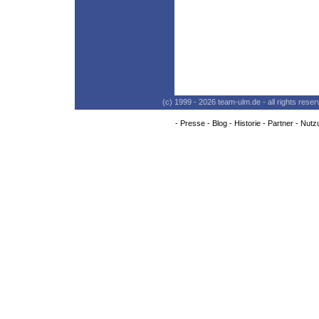
(c) 1999 - 2026 team-ulm.de - all rights res
-
Presse
-
Blog
-
Historie
-
Partner
-
Nutz