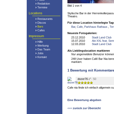
Redaktion
Bild 1 von 4
Termine
Locations
Stylische Bar in der Herrenkellerpass
Theatro.
Restaurants
Discos
Für diese Location hinterlegte Tag
Bars
Bar
,
Cafe
,
Parkhaus Rathaus
,
Ter
Cafes
Neueste Fotogalerien:
Impressum
23.12.2010
Stadt Land Club
15.07.2010
Abi XXL feat. Sem
Hilfe
12.03.2010
Stadt Land Club
Werbung
Das Team
Als Lieblingslocation markieren
Jobs
Nur angemeldete Benutzer können 
Kontakt
248 User haben Café Bar Nia bereit
markiert.
1
Bewertung mit Kommentar
dozer76
- 50
Cafe nia finde ich einfach allgemein s
Eine Bewertung abgeben
<<<
zurück zur Übersicht