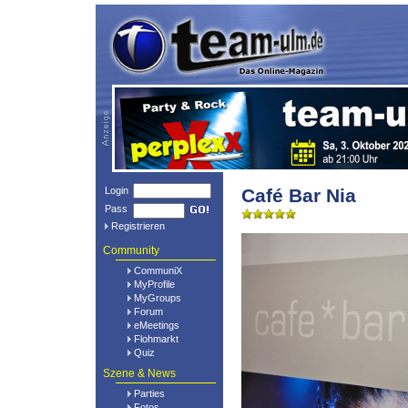
Login
Café Bar Nia
Pass
Registrieren
Community
CommuniX
MyProfile
MyGroups
Forum
eMeetings
Flohmarkt
Quiz
Szene & News
Parties
Fotos