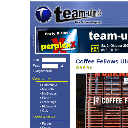
Login
Coffee Fellows U
Pass
Registrieren
Community
CommuniX
MyProfile
MyGroups
Forum
eMeetings
Flohmarkt
Quiz
Szene & News
Parties
Fotos