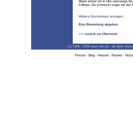
Wann immer ich in Ulm unterwegs bin,
Fellows. Da schmeckt sogar mir der K
Weitere Kommentare anzeigen...
Eine Bewertung abgeben
<<<
zurück zur Übersicht
(c) 1999 - 2026 team-ulm.de - all rights res
-
Presse
-
Blog
-
Historie
-
Partner
-
Nutz