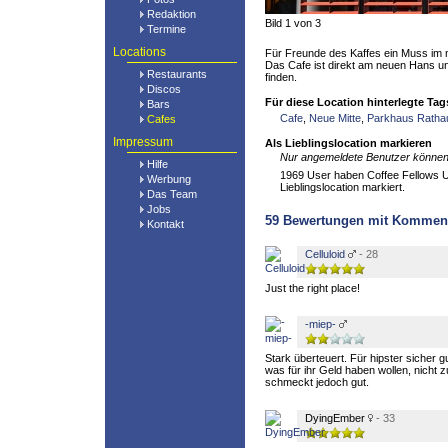
Redaktion
Bild 1 von 3
Termine
Locations
Für Freunde des Kaffes ein Muss im 
Das Cafe ist direkt am neuen Hans un
Restaurants
finden.
Discos
Für diese Location hinterlegte Tag
Bars
Cafe
,
Neue Mitte
,
Parkhaus Rath
Cafes
Impressum
Als Lieblingslocation markieren
Nur angemeldete Benutzer können 
Hilfe
1969 User haben Coffee Fellows Ul
Werbung
Lieblingslocation markiert.
Das Team
Jobs
59
Bewertungen mit Kommen
Kontakt
Celluloid
- 28
Just the right place!
-miep-
Stark überteuert. Für hipster sicher 
was für ihr Geld haben wollen, nicht 
schmeckt jedoch gut.
DyingEmber
- 33