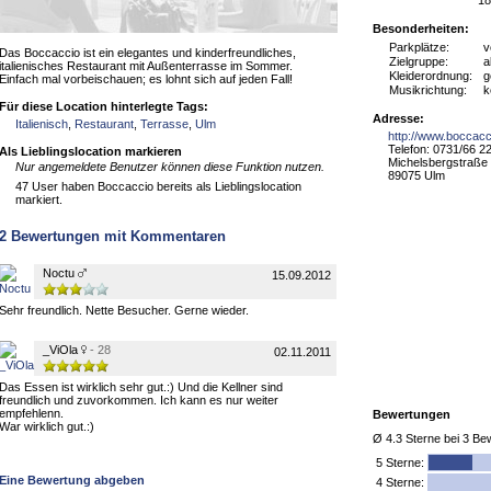
18
Besonderheiten:
Parkplätze:
v
Das Boccaccio ist ein elegantes und kinderfreundliches,
Zielgruppe:
a
italienisches Restaurant mit Außenterrasse im Sommer.
Kleiderordnung:
g
Einfach mal vorbeischauen; es lohnt sich auf jeden Fall!
Musikrichtung:
k
Für diese Location hinterlegte Tags:
Adresse:
Italienisch
,
Restaurant
,
Terrasse
,
Ulm
http://www.boccacc
Telefon: 0731/66 2
Als Lieblingslocation markieren
Michelsbergstraße
Nur angemeldete Benutzer können diese Funktion nutzen.
89075 Ulm
47 User haben Boccaccio bereits als Lieblingslocation
markiert.
2
Bewertungen mit Kommentaren
Noctu
15.09.2012
Sehr freundlich. Nette Besucher. Gerne wieder.
_ViOla
- 28
02.11.2011
Das Essen ist wirklich sehr gut.:) Und die Kellner sind
freundlich und zuvorkommen. Ich kann es nur weiter
empfehlenn.
Bewertungen
War wirklich gut.:)
Ø
4.3
Sterne bei
3
Bew
5
Sterne:
Eine Bewertung abgeben
4 Sterne: