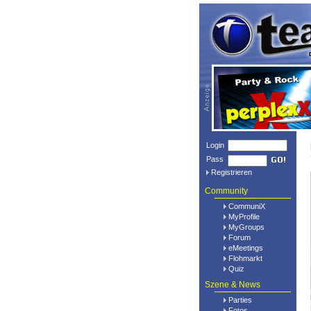
Login
Pass
Registrieren
Community
CommuniX
MyProfile
MyGroups
Forum
eMeetings
Flohmarkt
Quiz
Szene & News
Parties
Fotos