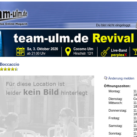
Du bist nicht eingeloggt.
Boccaccio
Änderung melden
Öffnungszeiten:
Montag:
11
18
Dienstag:
Ge
Mittwoch:
11
18
Donnerstag:
11
18
Freitag:
11
18
Samstag:
11
18
Sonntag:
11