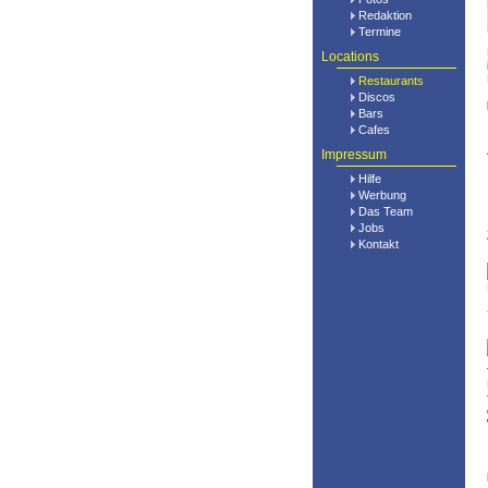
Redaktion
Termine
Locations
Restaurants
Discos
Bars
Cafes
Impressum
Hilfe
Werbung
Das Team
Jobs
Kontakt