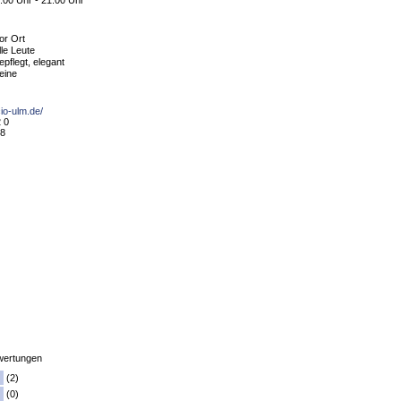
:00 Uhr - 21:00 Uhr
or Ort
lle Leute
epflegt, elegant
eine
io-ulm.de/
2 0
 8
ertungen
(2)
(0)