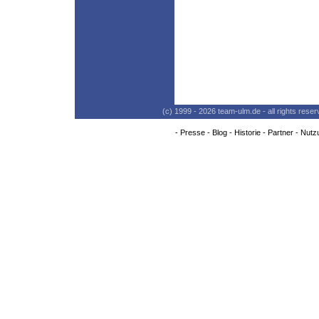
(c) 1999 - 2026 team-ulm.de - all rights res
-
Presse
-
Blog
-
Historie
-
Partner
-
Nutz