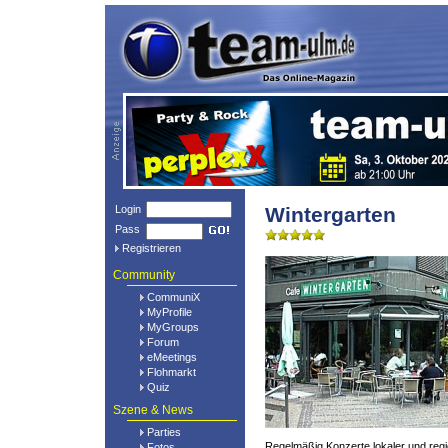
Login
Wintergarten
Pass
Registrieren
Community
CommuniX
MyProfile
MyGroups
Forum
eMeetings
Flohmarkt
Quiz
Szene & News
Parties
Regelmäßig Konzerte lokaler und regi
Fotos