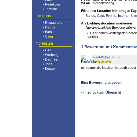
WLAN-Internetzugang
Redaktion
Termine
Für diese Location hinterlegte Tag
Locations
Bands
,
Cafe
,
Events
,
Internet
,
Ulm
Restaurants
Als Lieblingslocation markieren
Discos
Nur angemeldete Benutzer können 
Bars
58 User haben Wintergarten bereits
Cafes
markiert.
Impressum
1
Bewertung mit Kommentar
Hilfe
Werbung
PaulWalker
- 30
Das Team
Jobs
ech super die locaicen ist auch super
Kontakt
Eine Bewertung abgeben
<<<
zurück zur Übersicht