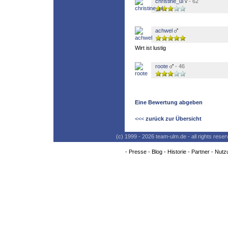
christine_ul
- 62
achwel
Wirt ist lustig
roote
- 46
Eine Bewertung abgeben
<<<
zurück zur Übersicht
(c) 1999 - 2026 team-ulm.de - all rights res
-
Presse
-
Blog
-
Historie
-
Partner
-
Nutz