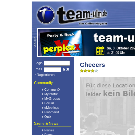
Login
Cheeers
Pass
Registrieren
Community
CommuniX
MyProfile
MyGroups
Forum
eMeetings
Flohmarkt
Quiz
Szene & News
Parties
Fotos