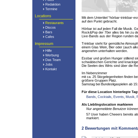
Redaktion
Termine
Locations
Mit dem Untertitel “hörbar-trinkbar-e
auf den Punkt gebracht.
Restaurants
Discos
Hörbar ist auf jeden Fall die Musik. G
Bars
Rock&Pop der 70er alles bis hin zu de
Live-Bands aus der Region runden da
Cafes
Impressum
Trinkbar steht für gemütliche Atmosphä
einem Glas Wein, Bier oder (auch alko
Hilfe
angenehm unterhalten werden.
Werbung
Essbar und großen Hunger stillend sin
Das Team
schwäbischen Gerichte und knackige
Jobs
Die Seelen des Wirts sind über die R
Kontakt
Im Nebenzimmer
mit ca. 25 Sitzgelegenheiten finden be
größere Gruppen Platz.
Samstag bei Bundesligaspielen ab 15:
Für diese Location hinterlegte Tag
Bands
,
Cocktails
,
Events
,
Musik
,
Als Lieblingslocation markieren
Nur angemeldete Benutzer können 
57 User haben Cheeers bereits als 
markiert.
2
Bewertungen mit Komment