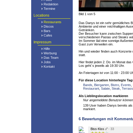
Redaktion
Termine
Bild 1 von 5
Locations
Restaurants
Das Danys ist ein sehr gemütliches 
Discos
Ambiente und einer reichhaltigen Aus
Getränken.
Bars
Der Besucher kann zwischen Suppen, 
Cafes
verschiedenen Pastas und Steaks wä
Im Sommer läd eine sonnige Außenter
Impressum
Gast zum Verweilen ein.
Hilfe
Hin und wieder finden auch Konzerte
Werbung
statt.
Das Team
Jobs
Hier findet jeden 2. Do. im Monat das
Los geht´s jeweils ab 19:30 Uhr.
Kontakt
An Feiertagen ist von 11:00 - 23:00 Uh
Für diese Location hinterlegte Tag
Bands
,
Biergarten
,
Bistro
,
Events
,
Restaurant
,
Salate
,
Steak
,
Terras
Als Lieblingslocation markieren
Nur angemeldete Benutzer können 
139 User haben Danys bereits als 
markiert.
6
Bewertungen mit Komment
Biss-Kiss
- 33