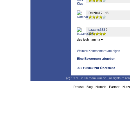
Dotzball
- 43
baaamx333
des isch hamma ♥
Weitere Kommentare anzeigen...
Eine Bewertung abgeben
<<<
zurück zur Übersicht
(c) 1999 - 2026 team-ulm.de - all rights res
-
Presse
-
Blog
-
Historie
-
Partner
-
Nutz