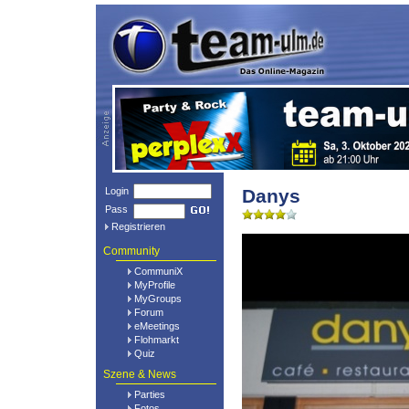
Login
Danys
Pass
Registrieren
Community
CommuniX
MyProfile
MyGroups
Forum
eMeetings
Flohmarkt
Quiz
Szene & News
Parties
Fotos