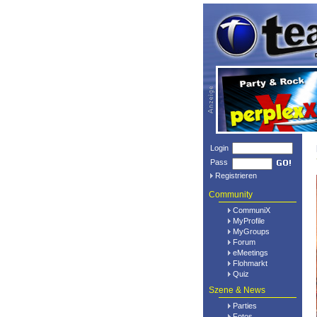
Login
Pass
Registrieren
Community
CommuniX
MyProfile
MyGroups
Forum
eMeetings
Flohmarkt
Quiz
Szene & News
Parties
Fotos