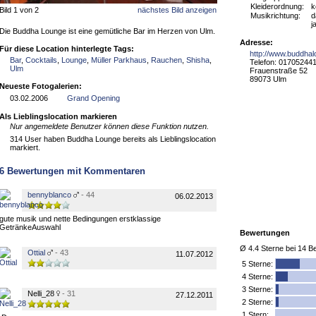
Kleiderordnung:
k
Bild 1 von 2
nächstes Bild anzeigen
Musikrichtung:
d
j
Die Buddha Lounge ist eine gemütliche Bar im Herzen von Ulm.
Adresse:
Für diese Location hinterlegte Tags:
http://www.buddha
Bar
,
Cocktails
,
Lounge
,
Müller Parkhaus
,
Rauchen
,
Shisha
,
Telefon: 01705244
Ulm
Frauenstraße 52
89073 Ulm
Neueste Fotogalerien:
03.02.2006
Grand Opening
Als Lieblingslocation markieren
Nur angemeldete Benutzer können diese Funktion nutzen.
314 User haben Buddha Lounge bereits als Lieblingslocation
markiert.
6
Bewertungen mit Kommentaren
bennyblanco
- 44
06.02.2013
gute musik und nette Bedingungen erstklassige
GetränkeAuswahl
Bewertungen
Ø
4.4
Sterne bei
14
Be
Ottial
- 43
11.07.2012
5
Sterne:
4 Sterne:
3 Sterne:
Nelli_28
- 31
27.12.2011
2 Sterne:
1 Stern: