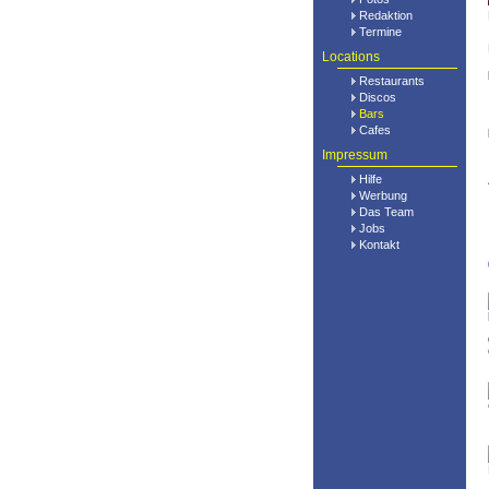
Redaktion
Termine
Locations
Restaurants
Discos
Bars
Cafes
Impressum
Hilfe
Werbung
Das Team
Jobs
Kontakt