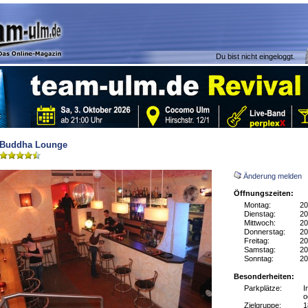
Du bist nicht eingeloggt.
Buddha Lounge
Änderung melden
Öffnungszeiten:
Montag:
20
Dienstag:
20
Mittwoch:
20
Donnerstag:
20
Freitag:
20
Samstag:
20
Sonntag:
20
Besonderheiten:
Parkplätze:
I
o
Zielgruppe:
1