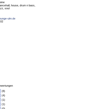
eine
ancehall, house, drum n bass,
azz, soul
lounge-ulm.de
102
wertungen
(8)
(4)
(1)
(1)
(0)