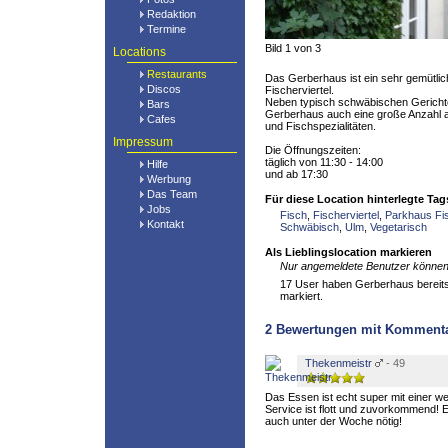
Redaktion
Termine
Bild 1 von 3
Locations
Restaurants
Das Gerberhaus ist ein sehr gemütli
Discos
Fischerviertel.
Neben typisch schwäbischen Gerichte
Bars
Gerberhaus auch eine große Anzahl 
Cafes
und Fischspezialitäten.
Impressum
Die Öffnungszeiten:
täglich von 11:30 - 14:00
Hilfe
und ab 17:30
Werbung
Das Team
Für diese Location hinterlegte Tag
Jobs
Fisch
,
Fischerviertel
,
Parkhaus Fis
Kontakt
Schwäbisch
,
Ulm
,
Vegetarisch
Als Lieblingslocation markieren
Nur angemeldete Benutzer können 
17 User haben Gerberhaus bereits 
markiert.
2
Bewertungen mit Komment
Thekenmeistr
- 49
Das Essen ist echt super mit einer w
Service ist flott und zuvorkommend! E
auch unter der Woche nötig!