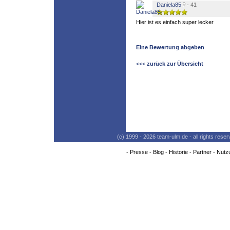
Daniela85
- 41
Hier ist es einfach super lecker
Eine Bewertung abgeben
<<<
zurück zur Übersicht
(c) 1999 - 2026 team-ulm.de - all rights res
-
Presse
-
Blog
-
Historie
-
Partner
-
Nutz