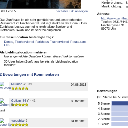
Kleiderordnung:
k
Musikrichtung:
g
Bild 1 von 5
nächstes Bild anzeigen
Adresse:
http://www.zunftha
Das Zunfthaus ist ein sehr gemütliches und ansprechendes
Telefon: 0731/6441
Restaurant im Fischerviertel und liegt direkt an der Donau! Das
Fischergasse 31
Zunfthaus besitzt auch eine reichhaltige Speise- und
89073 Ulm
Getränkeauswahl und ist sehr zu empfehlen.
Für diese Location hinterlegte Tags:
Donau
,
Fischerviertel
,
Parkhaus Fischerviertel
,
Restaurant
,
Ulm
Als Lieblingslocation markieren
Nur angemeldete Benutzer können diese Funktion nutzen.
30 User haben Zunfthaus bereits als Lieblingslocation
markiert.
2
Bewertungen mit Kommentaren
MGman
- 39
04.06.2013
Bewertungen
Ø
5
Sterne bei
5
Bewe
Gollum_84
- 41
08.02.2013
5
Sterne:
4 Sterne:
test
3 Sterne:
2 Sterne:
-soophiia-
04.01.2013
1 Stern: