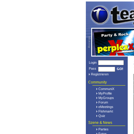
Login
Pass
Registrieren
Community
CommuniX
MyProfile
MyGroups
Forum
eMeetings
Flohmarkt
Quiz
Szene & News
Parties
Fotos