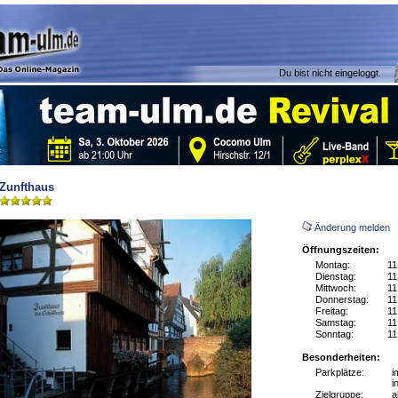
Du bist nicht eingeloggt.
Zunfthaus
Änderung melden
Öffnungszeiten:
Montag:
11
Dienstag:
11
Mittwoch:
11
Donnerstag:
11
Freitag:
11
Samstag:
11
Sonntag:
11
Besonderheiten:
Parkplätze:
i
i
Zielgruppe:
a