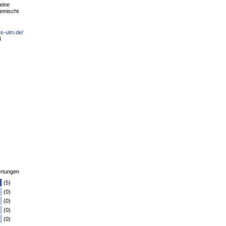
eine
emischt
us-ulm.de/
1
rtungen
(5)
(0)
(0)
(0)
(0)