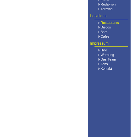
Redaktion
Termine
Locations
Restaurants
Discos
Bars
Cafes
Impressum
Hilfe
Werbung
Das Team
Jobs
Kontakt