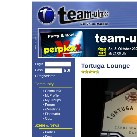
Login
Tortuga Lounge
Pass
Registrieren
Community
CommuniX
MyProfile
MyGroups
Forum
eMeetings
Flohmarkt
Quiz
Szene & News
Parties
Fotos