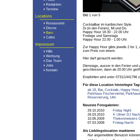
Redaktion
Termine
Bild 1 von 5
Locations
Restaurants
Cocktailbar im karibischen Style.
Discos
Di (in den Ferien), Mi und Do.
Happy Hour 18.30 - 22.00 Uhr
Bars
Freitags und Samstags
Cafes
Happy Hour 22.00 - 1.00 Uhr.
Impressum
Zur Happy Hour gibts jeweils 2 for 1, 
zum Preis von einem.
Hilfe
Werbung
Hier darf geraucht werden.
Das Team
Jobs
Dienstags, ausser in den Ferien und 
geschlossen, dann ab 20.00 Uhr geöff
Kontakt
Empfohlen wird unter 0731/1441796 z
Für diese Location hinterlegte Tag
ab 18
,
Bar
,
Cocktails
,
Happy Hour
Parkhaus Fischerviertel
,
Parkhau
Reservierung
,
Ulm
Neueste Fotogalerien:
29.10.2010
Friday Night
26.03.2010
4. Ulmer DJ Nach
10.06.2009
Thekenmeisters
07.03.2008
Freitag Nacht
Als Lieblingslocation markieren
Nur angemeldete Benutzer können 