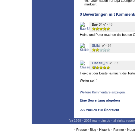
467 User haben Tortuga Lounge ber
markiert.
9
Bewertungen mit Komment
Baer34
- 48
Heiko und Peter machen die besten Cokta
Skillah
- 34
Classic_89
- 37
Heiko ist der Beste! & macht die Tortu
Weiter so! ;)
Weitere Kommentare anzeigen...
Eine Bewertung abgeben
<<<
zurück zur Übersicht
(c) 1999 - 2026 team-ulm.de - all rights res
-
Presse
-
Blog
-
Historie
-
Partner
-
Nutz