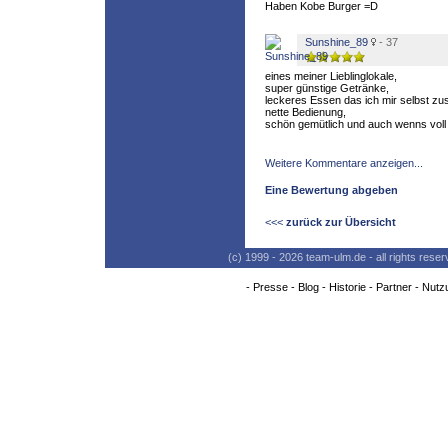
Haben Kobe Burger =D
Sunshine_89
- 37
eines meiner Lieblinglokale,
super günstige Getränke,
leckeres Essen das ich mir selbst z
nette Bedienung,
schön gemütlich und auch wenns voll is
Weitere Kommentare anzeigen...
Eine Bewertung abgeben
<<<
zurück zur Übersicht
(c) 1999 - 2026 team-ulm.de - all rights res
-
Presse
-
Blog
-
Historie
-
Partner
-
Nutz