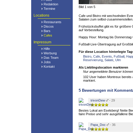
Redaktion
Bild 1 von 5
Termine
Locations
Cafe und Bistro mit wechselnden Eve
Salaten zum selbst-zusammenstellen
Restaurants
Discos
Frühstücksbuffet gibt es für größer
auf Vorbestellung.
Bars
Cafes
Happy Hour: Montag bis Donnerstag v
Impressum
Fußball-Live-Übertragung auf Großbi
Hilfe
Für diese Location hinterlegte Tag
Werbung
Bistro
,
Cafe
,
Events
,
Fußball
,
Hap
Das Team
Reservierung
,
Salate
,
Ulm
Jobs
Kontakt
Als Lieblingslocation markieren
Nur angemeldete Benutzer können 
102 User haben Montreux bereits a
markiert.
5
Bewertungen mit Komment
trivonDew
- 29
Bestes Lokal am Eselsberg! Nette Be
faire Preise und sehr ausgefallene Bie
Papa_Doc
- 36