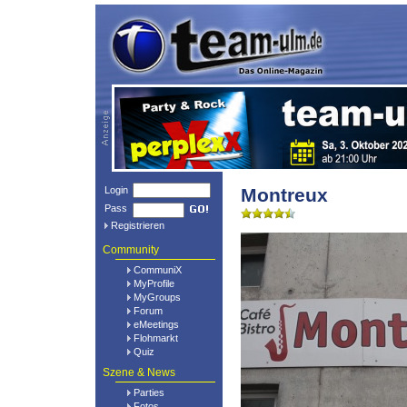
Login
Montreux
Pass
Registrieren
Community
CommuniX
MyProfile
MyGroups
Forum
eMeetings
Flohmarkt
Quiz
Szene & News
Parties
Fotos