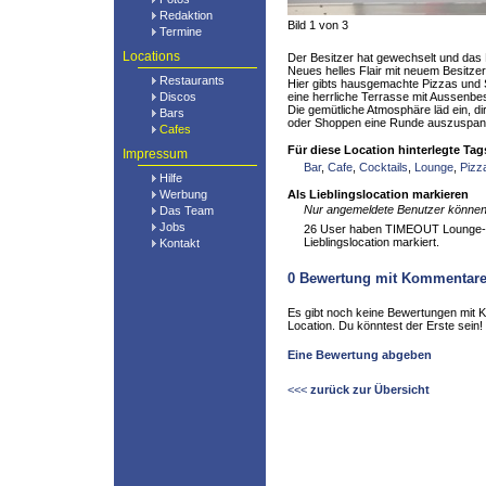
Redaktion
Bild 1 von 3
Termine
Locations
Der Besitzer hat gewechselt und das 
Neues helles Flair mit neuem Besitzer
Restaurants
Hier gibts hausgemachte Pizzas und 
Discos
eine herrliche Terrasse mit Aussenbe
Die gemütliche Atmosphäre läd ein, d
Bars
oder Shoppen eine Runde auszuspan
Cafes
Für diese Location hinterlegte Tag
Impressum
Bar
,
Cafe
,
Cocktails
,
Lounge
,
Pizz
Hilfe
Werbung
Als Lieblingslocation markieren
Nur angemeldete Benutzer können 
Das Team
Jobs
26 User haben TIMEOUT Lounge-Ba
Lieblingslocation markiert.
Kontakt
0
Bewertung mit Kommentar
Es gibt noch keine Bewertungen mit 
Location. Du könntest der Erste sein!
Eine Bewertung abgeben
<<<
zurück zur Übersicht