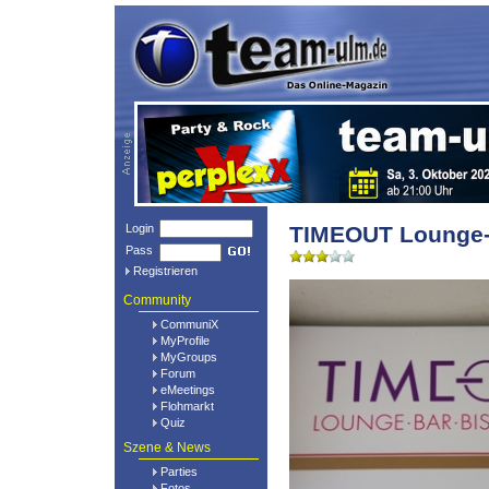
Login
TIMEOUT Lounge-
Pass
Registrieren
Community
CommuniX
MyProfile
MyGroups
Forum
eMeetings
Flohmarkt
Quiz
Szene & News
Parties
Fotos