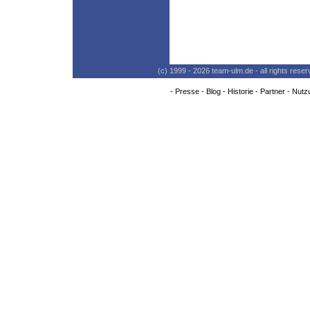
(c) 1999 - 2026 team-ulm.de - all rights res
-
Presse
-
Blog
-
Historie
-
Partner
-
Nutz