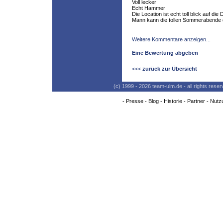
Voll lecker
Echt Hammer
Die Location ist echt toll blick auf die
Mann kann die tollen Sommerabende do
Weitere Kommentare anzeigen...
Eine Bewertung abgeben
<<<
zurück zur Übersicht
(c) 1999 - 2026 team-ulm.de - all rights res
-
Presse
-
Blog
-
Historie
-
Partner
-
Nutz