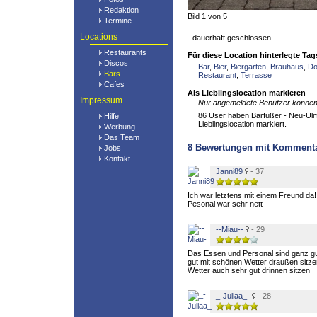
Redaktion
Bild 1 von 5
Termine
Locations
- dauerhaft geschlossen -
Restaurants
Für diese Location hinterlegte Tag
Discos
Bar
,
Bier
,
Biergarten
,
Brauhaus
,
Do
Bars
Restaurant
,
Terrasse
Cafes
Als Lieblingslocation markieren
Impressum
Nur angemeldete Benutzer können 
86 User haben Barfüßer - Neu-Ulm 
Hilfe
Lieblingslocation markiert.
Werbung
Das Team
8
Bewertungen mit Komment
Jobs
Kontakt
Janni89
- 37
Ich war letztens mit einem Freund da! 
Pesonal war sehr nett
--Miau--
- 29
Das Essen und Personal sind ganz gu
gut mit schönen Wetter draußen sitze
Wetter auch sehr gut drinnen sitzen
_-Juliaa_-
- 28