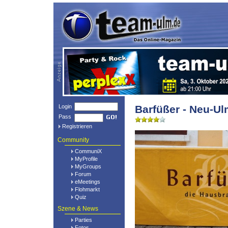
Login
Barfüßer - Neu-U
Pass
Registrieren
Community
CommuniX
MyProfile
MyGroups
Forum
eMeetings
Flohmarkt
Quiz
Szene & News
Parties
Fotos