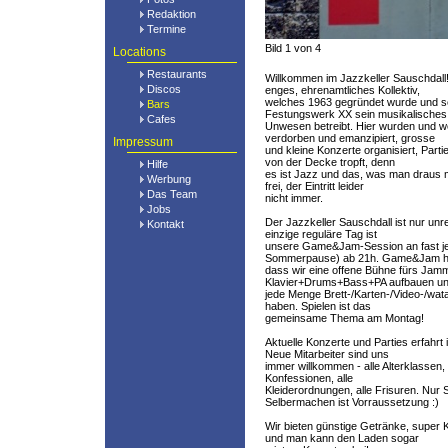
Redaktion
Termine
Bild 1 von 4
Locations
Restaurants
Willkommen im Jazzkeller Sauschdall! 
Discos
enges, ehrenamtliches Kollektiv,
welches 1963 gegründet wurde und s
Bars
Festungswerk XX sein musikalisches
Cafes
Unwesen betreibt. Hier wurden und 
verdorben und emanzipiert, grosse
Impressum
und kleine Konzerte organisiert, Par
von der Decke tropft, denn
Hilfe
es ist Jazz und das, was man draus ma
Werbung
frei, der Eintritt leider
Das Team
nicht immer.
Jobs
Der Jazzkeller Sauschdall ist nur unr
Kontakt
einzige reguläre Tag ist
unsere Game&Jam-Session an fast je
Sommerpause) ab 21h. Game&Jam he
dass wir eine offene Bühne fürs Jamm
Klavier+Drums+Bass+PA aufbauen u
jede Menge Brett-/Karten-/Video-/wa
haben. Spielen ist das
gemeinsame Thema am Montag!
Aktuelle Konzerte und Parties erfahrt 
Neue Mitarbeiter sind uns
immer willkommen - alle Alterklassen, 
Konfessionen, alle
Kleiderordnungen, alle Frisuren. Nur
Selbermachen ist Vorraussetzung :)
Wir bieten günstige Getränke, super
und man kann den Laden sogar