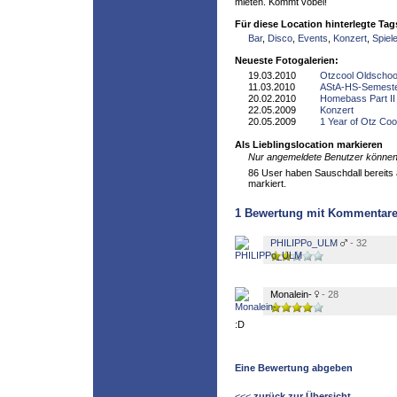
mieten. Kommt vobei!
Für diese Location hinterlegte Tag
Bar
,
Disco
,
Events
,
Konzert
,
Spiel
Neueste Fotogalerien:
19.03.2010
Otzcool Oldschoo
11.03.2010
AStA-HS-Semeste
20.02.2010
Homebass Part II
22.05.2009
Konzert
20.05.2009
1 Year of Otz Coo
Als Lieblingslocation markieren
Nur angemeldete Benutzer können 
86 User haben Sauschdall bereits a
markiert.
1
Bewertung mit Kommentar
PHILIPPo_ULM
- 32
Monalein-
- 28
:D
Eine Bewertung abgeben
<<<
zurück zur Übersicht