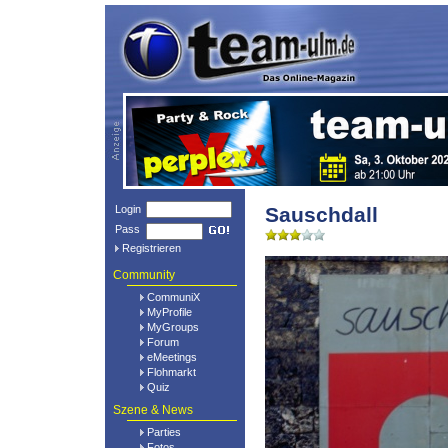
Login
Sauschdall
Pass
Registrieren
Community
CommuniX
MyProfile
MyGroups
Forum
eMeetings
Flohmarkt
Quiz
Szene & News
Parties
Fotos