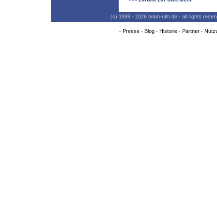
(c) 1999 - 2026 team-ulm.de - all rights res
-
Presse
-
Blog
-
Historie
-
Partner
-
Nutz