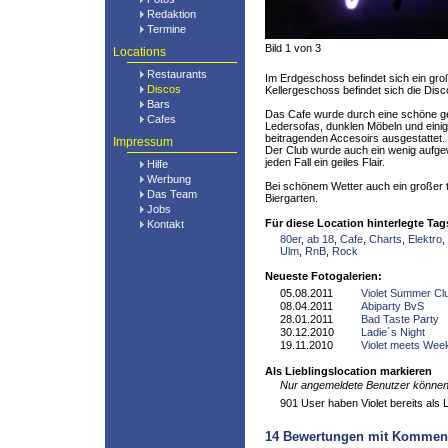
Redaktion
Termine
Bild 1 von 3
Locations
Restaurants
Im Erdgeschoss befindet sich ein gro
Discos
Kellergeschoss befindet sich die Disc
Bars
Das Cafe wurde durch eine schöne g
Cafes
Ledersofas, dunklen Möbeln und einig
beitragenden Accesoirs ausgestattet. S
Impressum
Der Club wurde auch ein wenig aufgewe
jeden Fall ein geiles Flair.
Hilfe
Werbung
Bei schönem Wetter auch ein großer t
Das Team
Biergarten.
Jobs
Für diese Location hinterlegte Tag
Kontakt
80er
,
ab 18
,
Cafe
,
Charts
,
Elektro
,
Ulm
,
RnB
,
Rock
Neueste Fotogalerien:
05.08.2011
Violet Summer Cl
08.04.2011
Abiparty BvS
28.01.2011
Bad Taste Party
30.12.2010
Ladie´s Night
19.11.2010
Violet meets Wee
Als Lieblingslocation markieren
Nur angemeldete Benutzer können 
901 User haben Violet bereits als L
14
Bewertungen mit Kommen