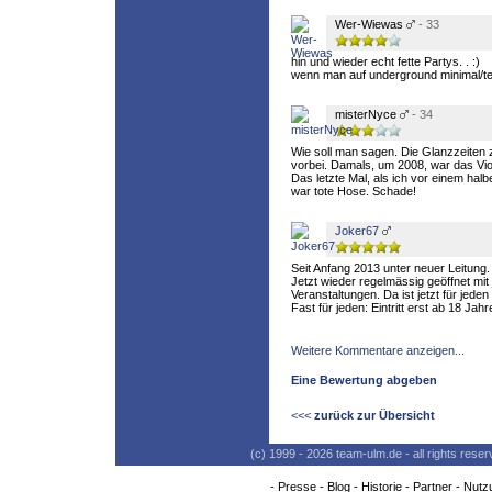
Wer-Wiewas
- 33
hin und wieder echt fette Partys. . :)
wenn man auf underground minimal/tec
misterNyce
- 34
Wie soll man sagen. Die Glanzzeiten 
vorbei. Damals, um 2008, war das Viol
Das letzte Mal, als ich vor einem hal
war tote Hose. Schade!
Joker67
Seit Anfang 2013 unter neuer Leitung.
Jetzt wieder regelmässig geöffnet mi
Veranstaltungen. Da ist jetzt für jede
Fast für jeden: Eintritt erst ab 18 Jahr
Weitere Kommentare anzeigen...
Eine Bewertung abgeben
<<<
zurück zur Übersicht
(c) 1999 - 2026 team-ulm.de - all rights res
-
Presse
-
Blog
-
Historie
-
Partner
-
Nutz