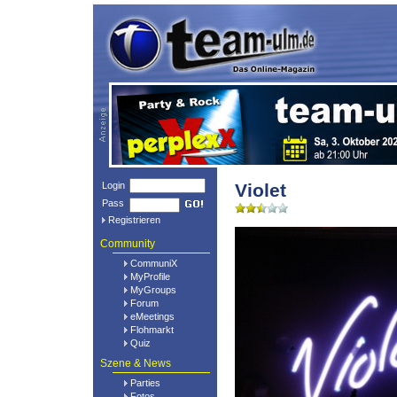
Login
Violet
Pass
Registrieren
Community
CommuniX
MyProfile
MyGroups
Forum
eMeetings
Flohmarkt
Quiz
Szene & News
Parties
Fotos