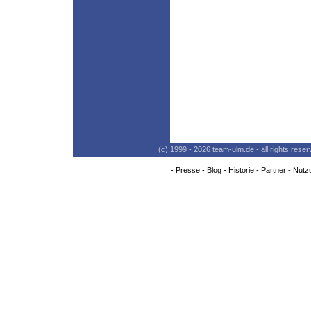
(c) 1999 - 2026 team-ulm.de - all rights res
-
Presse
-
Blog
-
Historie
-
Partner
-
Nutz