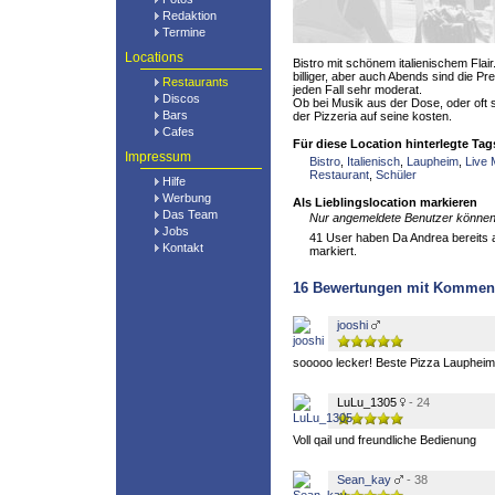
Redaktion
Termine
Locations
Bistro mit schönem italienischem Flai
billiger, aber auch Abends sind die Pr
Restaurants
jeden Fall sehr moderat.
Discos
Ob bei Musik aus der Dose, oder oft 
Bars
der Pizzeria auf seine kosten.
Cafes
Für diese Location hinterlegte Tag
Impressum
Bistro
,
Italienisch
,
Laupheim
,
Live 
Restaurant
,
Schüler
Hilfe
Werbung
Als Lieblingslocation markieren
Das Team
Nur angemeldete Benutzer können 
Jobs
41 User haben Da Andrea bereits al
Kontakt
markiert.
16
Bewertungen mit Kommen
jooshi
sooooo lecker! Beste Pizza Laupheim
LuLu_1305
- 24
Voll qail und freundliche Bedienung
Sean_kay
- 38