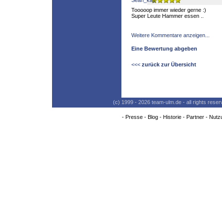
Tooooop immer wieder gerne :)
Super Leute Hammer essen ..
Weitere Kommentare anzeigen...
Eine Bewertung abgeben
<<<
zurück zur Übersicht
(c) 1999 - 2026 team-ulm.de - all rights res
-
Presse
-
Blog
-
Historie
-
Partner
-
Nutz