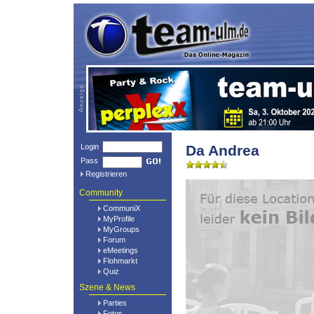
Login
Da Andrea
Pass
Registrieren
Community
CommuniX
MyProfile
MyGroups
Forum
eMeetings
Flohmarkt
Quiz
Szene & News
Parties
Fotos